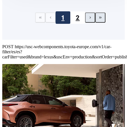
1
2
First page
Previous page
Next page
Last pa
POST https://usc-webcomponents.toyota-europe.com/v1/car-
filter/es/es?
carFilter=used&brand=lexus&uscEnv=production&sortOrder=p