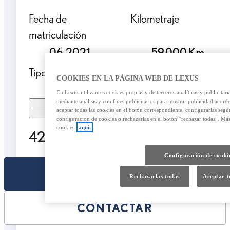
Fecha de
Kilometraje
matriculación
06-2021
59.000 Km.
Tipo de combustible
Garantía
COOKIES EN LA PÁGINA WEB DE LEXUS
Gasolina
24 Meses
En Lexus utilizamos cookies propias y de terceros analíticas y publicitar
mediante análisis y con fines publicitarios para mostrar publicidad acorde
Mostrar más
aceptar todas las cookies en el botón correspondiente, configurarlas seg
configuración de cookies o rechazarlas en el botón “rechazar todas”. Má
cookies
aquí.
42.490,00 €
Configuración de cooki
SELECCIONAR
Rechazarlas todas
Aceptar t
CONTACTAR