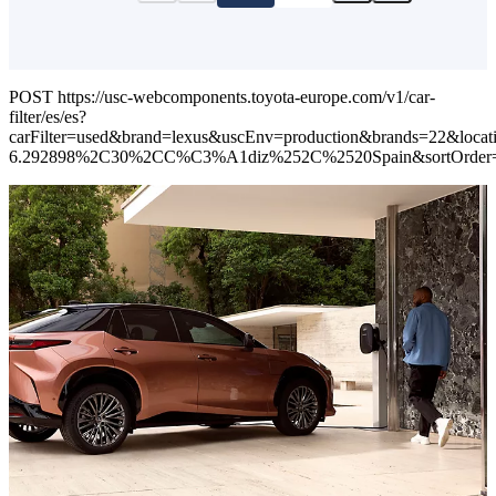
POST https://usc-webcomponents.toyota-europe.com/v1/car-
filter/es/es?
carFilter=used&brand=lexus&uscEnv=production&brands=22&loc
6.292898%2C30%2CC%C3%A1diz%252C%2520Spain&sortOrder=p