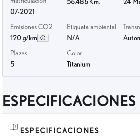
matriculación
56.486 Km.
24 M
07-2021
Emisiones CO2
Etiqueta ambiental
Trans
120 g/km
N/A
Autom
Plazas
Color
5
Titanium
ESPECIFICACIONES
ESPECIFICACIONES