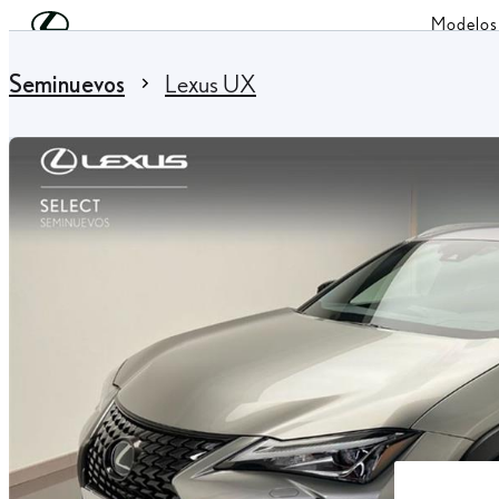
Skip to Main Content
(Press Enter)
Modelos
You are here
:
Seminuevos
Lexus UX