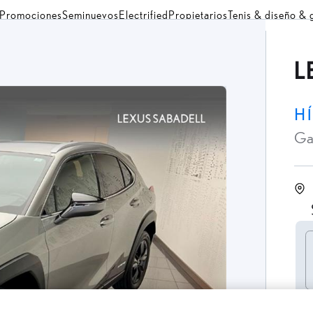
Promociones
Seminuevos
Electrified
Propietarios
Tenis & diseño &
L
H
Ga
P