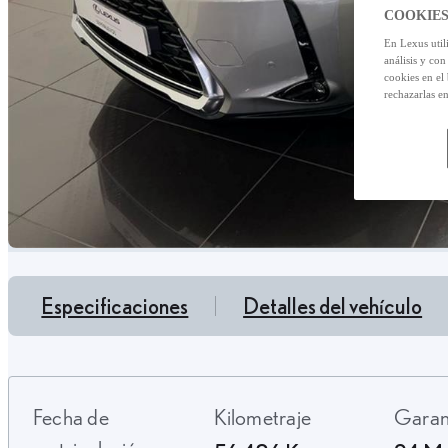
COOKIES
En Lexus util
análisis y con
cookies en el
rechazarlas e
Especificaciones
Detalles del vehículo
Fecha de
Kilometraje
Gara