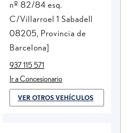
nº 82/84 esq.
C/Villarroel 1 Sabadell
08205, Provincia de
Barcelona]
937 115 571
(Opens in new tab)
Ir a Concesionario
(Opens in new tab)
VER OTROS VEHÍCULOS
(OPENS IN NEW TAB)