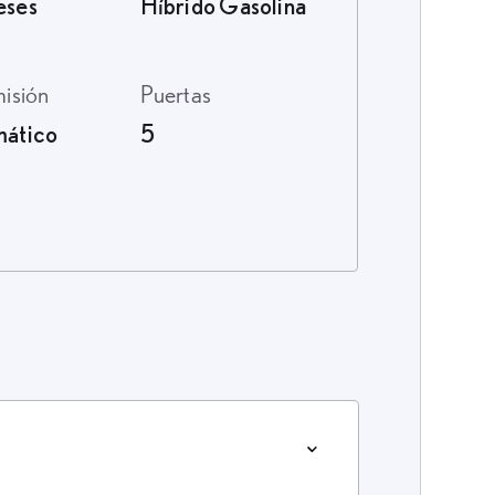
eses
Híbrido Gasolina
misión
Puertas
ático
5