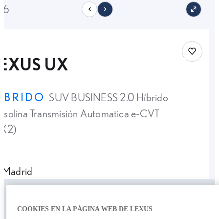
46
Save car
LEXUS UX
ÍBRIDO
SUV BUSINESS 2.0 Híbrido
solina Transmisión Automatica e-CVT
4X2)
Madrid
Personalizar cuota
Precio Oferta
28.990,00 €
COOKIES EN LA PÁGINA WEB DE LEXUS