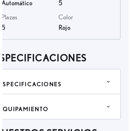
Automático
5
Plazas
Color
5
Rojo
SPECIFICACIONES
ESPECIFICACIONES
EQUIPAMIENTO