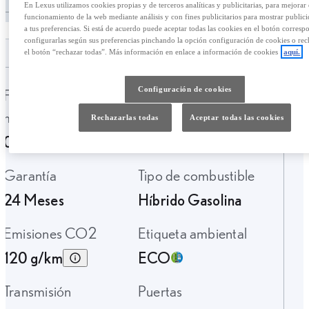
En Lexus utilizamos cookies propias y de terceros analíticas y publicitarias, para mejorar 
funcionamiento de la web mediante análisis y con fines publicitarios para mostrar public
a tus preferencias. Si está de acuerdo puede aceptar todas las cookies en el botón corresp
configurarlas según sus preferencias pinchando la opción configuración de cookies o rec
el botón “rechazar todas”. Más información en enlace a información de cookies
aquí.
Configuración de cookies
Fecha de
Kilometraje
matriculación
52.000 Km.
Rechazarlas todas
Aceptar todas las cookies
07-2022
Garantía
Tipo de combustible
24 Meses
Híbrido Gasolina
Emisiones CO2
Etiqueta ambiental
120 g/km
ECO
Transmisión
Puertas