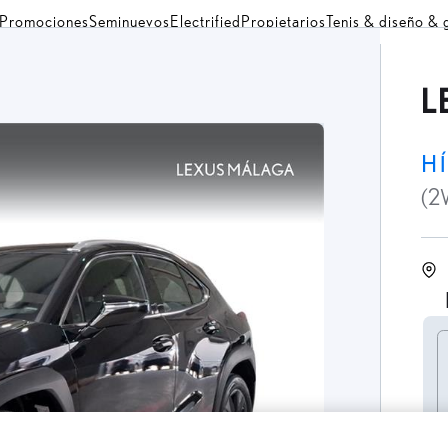
Promociones
Seminuevos
Electrified
Propietarios
Tenis & diseño &
L
H
(2
C