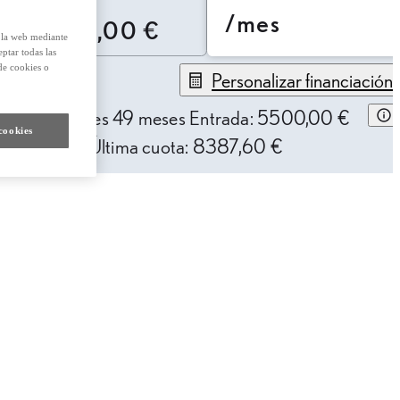
/mes
26.500,00 €
e la web mediante
eptar todas las
de cookies o
Personalizar financiación
33,75 € /mes
49 meses
Entrada: 5500,00 €
cookies
AE: 10,10%
Última cuota: 8387,60 €