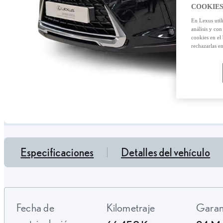
COOKIES
En Lexus util
análisis y con
cookies en el
rechazarlas e
Especificaciones
Detalles del vehículo
Fecha de
Kilometraje
Gara