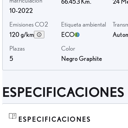
matriculación
66.453 Km.
24 M
10-2022
Emisiones CO2
Etiqueta ambiental
Trans
120 g/km
ECO
Autom
Plazas
Color
5
Negro Graphite
ESPECIFICACIONES
ESPECIFICACIONES