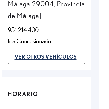
Málaga 29004, Provincia
de Málaga]
951 214 400
(Opens in new tab)
Ir a Concesionario
(Opens in new tab)
VER OTROS VEHÍCULOS
(OPENS IN NEW TAB)
HORARIO