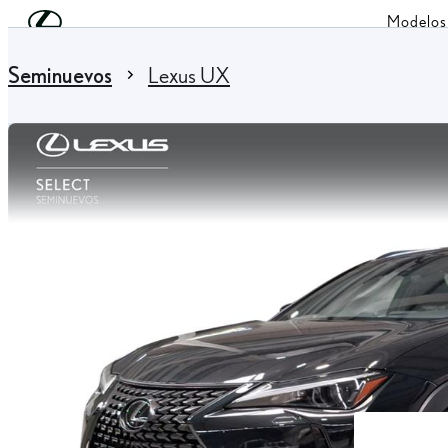
Skip to Main Content
(Press Enter)
Modelos
You are here
:
Seminuevos
Lexus UX