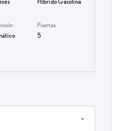
eses
Híbrido Gasolina
misión
Puertas
ático
5