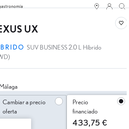
 gastronomía
Save
EXUS UX
ÍBRIDO
SUV BUSINESS 2.0 L Híbrido
WD)
Málaga
ambiar a precio oferta
Cambiar a precio
Precio
oferta
financiado
433,75 €