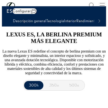
Solicita una prueba de conducción
Skip to Main Content
(Press Enter)
ES
Configurar
Descripción general
Tecnología
Interior
Rendimiento
Caract
LEXUS ES, LA BERLINA PREMIUM
MÁS ELEGANTE
La nueva Lexus ES redefine el concepto de berlina premium con un
diseño elegante y minimalista, un interior espacioso y sofisticado, y
una avanzada dotación tecnológica. Disponible con motorización
híbrida y eléctrica, combina eficiencia, confort y prestaciones con
materiales sostenibles de alta calidad y los últimos sistemas de
seguridad y conectividad de la marca.
300h
300h
350e
350e
500e
500e