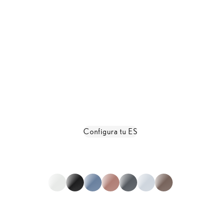
Configura tu ES
Ver todas las características
* No es representativo de la gama completa
1
de
0