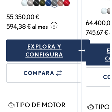
Blanco Nova
Titanium
Negro Graphite
Verde Oliva
Azul Zafiro
Gris Berlín
Copper Petra
Rojo Sonic
55.350,00 €
Blanc
Ti
64.400,0
594,38 € al mes
745,67 € a
EXPLORA Y
E
NX PREMIUM+
CONFIGURA
C
COMPARA
CO
TIPO DE MOTOR
TIPO