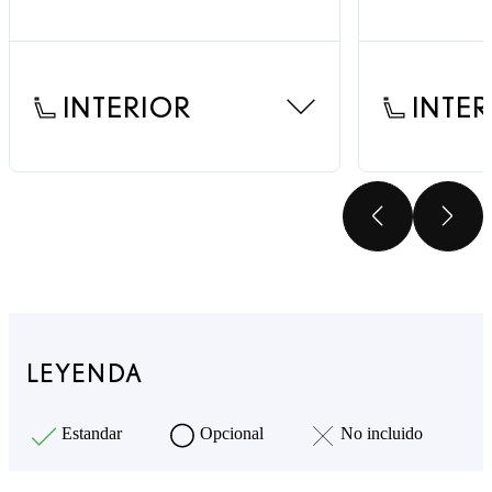
INTERIOR
INTE
SCROLL
SC
LEYENDA
Estandar
Opcional
No incluido