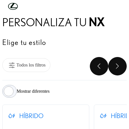
Skip to Main Content
(Press Enter)
PERSONALIZA TU
NX
Elige tu estilo
Todos los filtros
SCROLL
SC
Mostrar diferentes
HÍBRIDO
HÍBRI