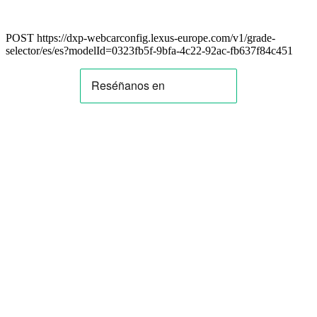
POST https://dxp-webcarconfig.lexus-europe.com/v1/grade-
selector/es/es?modelId=0323fb5f-9bfa-4c22-92ac-fb637f84c451