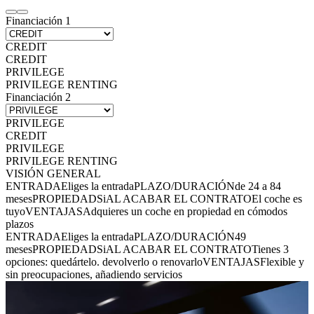
Financiación 1
CREDIT
CREDIT
PRIVILEGE
PRIVILEGE RENTING
Financiación 2
PRIVILEGE
CREDIT
PRIVILEGE
PRIVILEGE RENTING
VISIÓN GENERAL
ENTRADA
Eliges la entrada
PLAZO/DURACIÓN
de 24 a 84
meses
PROPIEDAD
Si
AL ACABAR EL CONTRATO
El coche es
tuyo
VENTAJAS
Adquieres un coche en propiedad en cómodos
plazos
ENTRADA
Eliges la entrada
PLAZO/DURACIÓN
49
meses
PROPIEDAD
Si
AL ACABAR EL CONTRATO
Tienes 3
opciones: quedártelo. devolverlo o renovarlo
VENTAJAS
Flexible y
sin preocupaciones, añadiendo servicios