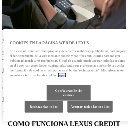
SENCILLO
COOKIES EN LA PÁGINA WEB DE LEXUS
En Lexus utilizamos cookies propias y de terceros analíticas y publicitarias, para mejorar
Fácil y cómodo, te permite fraccionar el coste de tu nuevo Lexus de
el funcionamiento de la web mediante análisis y con fines publicitarios para mostrar
2 a 7 años.
publicidad acorde a tus preferencias. Si está de acuerdo puede aceptar todas las cookies
en el botón correspondiente, configurarlas según sus preferencias pinchando la opción
PERSONALIZADO
configuración de cookies o rechazarlas en el botón “rechazar todas”. Más información
en enlace a información de cookies
aquí.
Tú eliges el importe de la entrada y el plazo a pagar según tus
necesidades.
Configuración de
cookies
PREDECIBLE
Rechazarlas todas
Aceptar todas las cookies
Al final del contrato el coche será totalmente tuyo.
CÓMO FUNCIONA LEXUS CREDIT