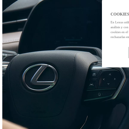
COOKIES
En Lexus util
análisis y con
cookies en el
rechazarlas e