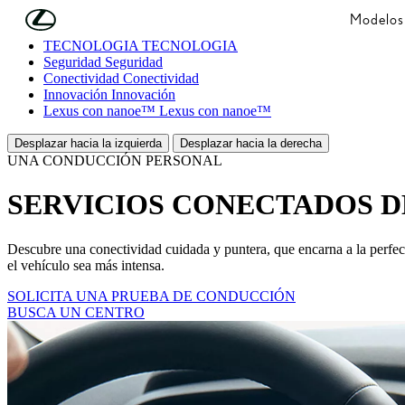
Skip to Main Content
(Press Enter)
Modelos
TECNOLOGÍA
TECNOLOGÍA
Seguridad
Seguridad
Conectividad
Conectividad
Innovación
Innovación
Lexus con nanoe™
Lexus con nanoe™
Desplazar hacia la izquierda
Desplazar hacia la derecha
UNA CONDUCCIÓN PERSONAL
SERVICIOS CONECTADOS D
Descubre una conectividad cuidada y puntera, que encarna a la perfec
el vehículo sea más intensa.
SOLICITA UNA PRUEBA DE CONDUCCIÓN
BUSCA UN CENTRO