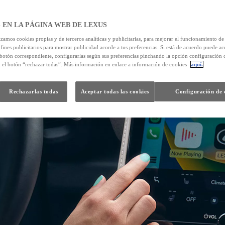
 EN LA PÁGINA WEB DE LEXUS
izamos cookies propias y de terceros analíticas y publicitarias, para mejorar el funcionamiento d
 fines publicitarios para mostrar publicidad acorde a tus preferencias. Si está de acuerdo puede ac
 botón correspondiente, configurarlas según sus preferencias pinchando la opción configuración 
n el botón “rechazar todas”. Más información en enlace a información de cookies
aquí.
Rechazarlas todas
Aceptar todas las cookies
Configuración de 