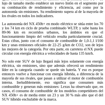
lujo de tamaño medio establece un nuevo listón en el segmento por
su combinación de rendimiento y eficiencia, así como por la
autonomía sin emisiones. Su rendimiento supera al de la mayoría de
los rivales en todos los indicadores.
La autonomía del NX 450h+ en modo eléctrico se sitúa entre los 70
y los 74 km en ciclo de prueba combinado WLTP, y sube hasta los
89-96 km en recorridos urbanos, los ámbitos en que el
funcionamiento limpio del vehículo resulta particularmente crucial.
Estas cifras, junto con el consumo de combustible de 1,0-1,1 l/100
km y unas emisiones oficiales de 22-25 g/km de CO2, son de lejos
las mejores de la categoría. Por otra parte, en carretera el NX puede
circular con energía eléctrica a velocidades de hasta 135 km/h.
No solo este SUV de lujo llegará más lejos solamente con energía
eléctrica, sin emisiones, sino que además ofrecerá un rendimiento
líder en la categoría cuando se quede sin batería. Y eso es porque
entonces vuelve a funcionar con energía híbrida, a diferencia de la
mayoría de sus rivales, que pasan a utilizar el motor de combustión
interna. Ineludiblemente, eso significa que consumen más
combustible y generan más emisiones: Lexus ha observado que, en
casos, el consumo de combustible de los modelos competidores del
NX 450h+ es de media entre un 23 y un 30 % más alto que el del
SUV híbrido enchufable de la marca.