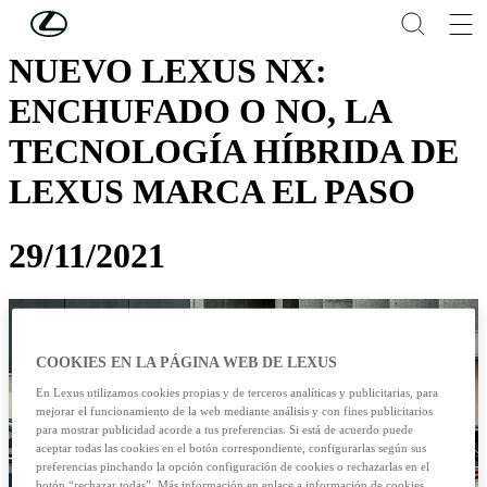
Skip to Main Content
(Press Enter)
NUEVO LEXUS NX:
ENCHUFADO O NO, LA
TECNOLOGÍA HÍBRIDA DE
LEXUS MARCA EL PASO
29/11/2021
COOKIES EN LA PÁGINA WEB DE LEXUS
En Lexus utilizamos cookies propias y de terceros analíticas y publicitarias, para
mejorar el funcionamiento de la web mediante análisis y con fines publicitarios
para mostrar publicidad acorde a tus preferencias. Si está de acuerdo puede
aceptar todas las cookies en el botón correspondiente, configurarlas según sus
preferencias pinchando la opción configuración de cookies o rechazarlas en el
botón “rechazar todas”. Más información en enlace a información de cookies