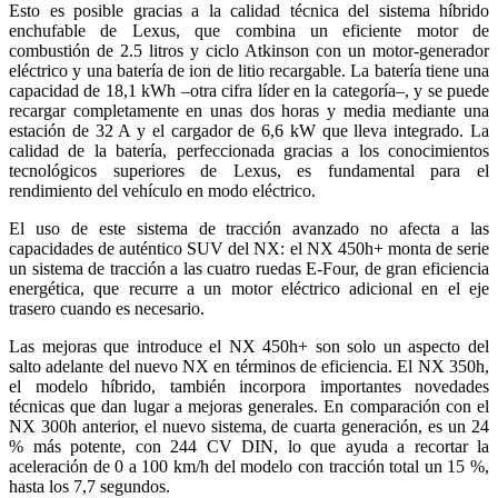
Esto es posible gracias a la calidad técnica del sistema híbrido
enchufable de Lexus, que combina un eficiente motor de
combustión de 2.5 litros y ciclo Atkinson con un motor-generador
eléctrico y una batería de ion de litio recargable. La batería tiene una
capacidad de 18,1 kWh –otra cifra líder en la categoría–, y se puede
recargar completamente en unas dos horas y media mediante una
estación de 32 A y el cargador de 6,6 kW que lleva integrado. La
calidad de la batería, perfeccionada gracias a los conocimientos
tecnológicos superiores de Lexus, es fundamental para el
rendimiento del vehículo en modo eléctrico.
El uso de este sistema de tracción avanzado no afecta a las
capacidades de auténtico SUV del NX: el NX 450h+ monta de serie
un sistema de tracción a las cuatro ruedas E-Four, de gran eficiencia
energética, que recurre a un motor eléctrico adicional en el eje
trasero cuando es necesario.
Las mejoras que introduce el NX 450h+ son solo un aspecto del
salto adelante del nuevo NX en términos de eficiencia. El NX 350h,
el modelo híbrido, también incorpora importantes novedades
técnicas que dan lugar a mejoras generales. En comparación con el
NX 300h anterior, el nuevo sistema, de cuarta generación, es un 24
% más potente, con 244 CV DIN, lo que ayuda a recortar la
aceleración de 0 a 100 km/h del modelo con tracción total un 15 %,
hasta los 7,7 segundos.