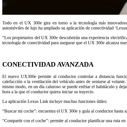
Todo en el UX 300e gira en torno a la tecnología más innovadora,
automóviles de lujo ha ampliado su aplicación de conectividad ‘Lexus
“Los propietarios del UX 300e descubrirán una experiencia electrif
tecnología de conectividad para asegurar que el UX 300e alcanza nuestr
CONECTIVIDAD AVANZADA
El nuevo UX300e permite al conductor controlar a distancia funcion
calefacción o la ventilación del vehículo antes de sentarse al volant
mismo modo, en un día caluroso se puede enfriar el habitáculo y dejar
hora a la que el conductor quiera iniciar su trayecto.
La aplicación Lexus Link incluye muchas funciones útiles:
“Buscar mi coche”: encuentra el UX 300e y guía al conductor hasta al
“Compartir con el coche”: permite al conductor planificar una ruta en o