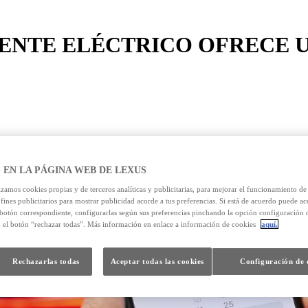
ENTE ELÉCTRICO OFRECE U
 EN LA PÁGINA WEB DE LEXUS
izamos cookies propias y de terceros analíticas y publicitarias, para mejorar el funcionamiento d
 fines publicitarios para mostrar publicidad acorde a tus preferencias. Si está de acuerdo puede ac
 botón correspondiente, configurarlas según sus preferencias pinchando la opción configuración 
n el botón “rechazar todas”. Más información en enlace a información de cookies
aquí.
Rechazarlas todas
Aceptar todas las cookies
Configuración de 