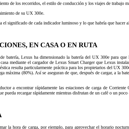
nto de los recorridos, el estilo de conducción y los viajes de trabajo m
enimiento de su UX 300e.
a el significado de cada indicador luminoso y lo que habría que hacer al
IONES, EN CASA O EN RUTA
os de batería, Lexus ha dimensionado la batería del UX 300e para que
 casa mediante el cargador de Lexus Smart Charger que Lexus instalará,
méstica resulta particularmente práctica para los propietarios del UX 3
rga máxima (80%). Así se aseguran de que, después de cargar, a la baterí
uctor a encontrar rápidamente las estaciones de carga de Corriente C
 que pueda recargar rápidamente mientras disfrutan de un café o un poco
A
r la hora de carga, por ejemplo, para aprovechar el horario nocturno