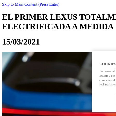
Skip to Main Content
(Press Enter)
EL PRIMER LEXUS TOTALM
ELECTRIFICADA A MEDIDA
15/03/2021
COOKIES
En Lexus util
análisis y con
cookies en el
rechazarlas e