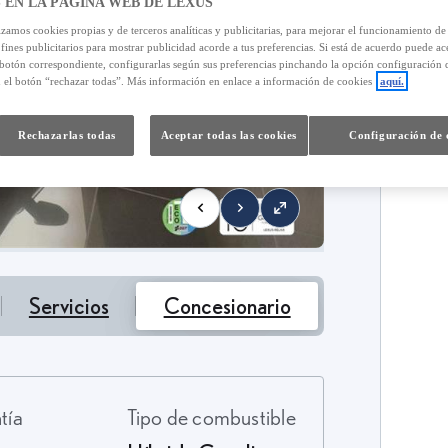
 EN LA PÁGINA WEB DE LEXUS
izamos cookies propias y de terceros analíticas y publicitarias, para mejorar el funcionamiento d
 fines publicitarios para mostrar publicidad acorde a tus preferencias. Si está de acuerdo puede ac
 botón correspondiente, configurarlas según sus preferencias pinchando la opción configuración 
n el botón “rechazar todas”. Más información en enlace a información de cookies
aquí.
4
T
Rechazarlas todas
Aceptar todas las cookies
Configuración de 
Servicios
Concesionario
ntía
Tipo de combustible