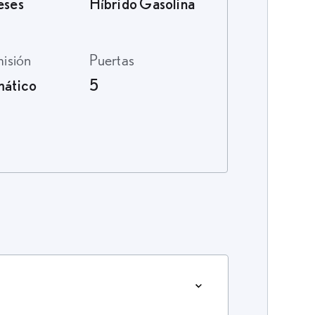
eses
Híbrido Gasolina
misión
Puertas
ático
5