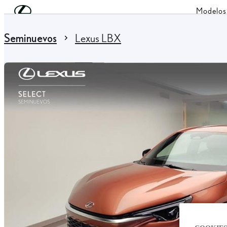
Skip to Main Content
(Press Enter)
Modelos
You are here
:
Seminuevos
Lexus LBX