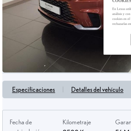
COOKIES
En Lexus util
análisis y con
cookies en el
rechazarlas e
Especificaciones
Detalles del vehículo
Fecha de
Kilometraje
Gara