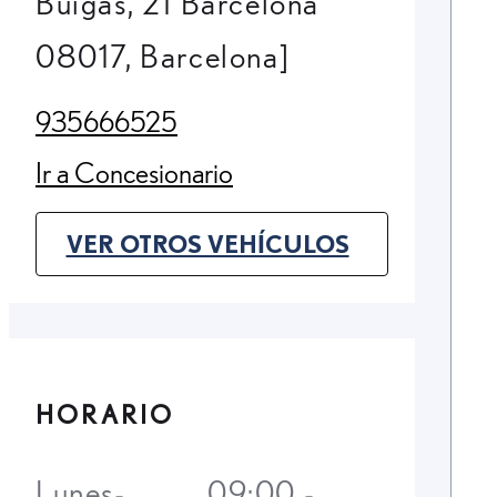
Buïgas, 21 Barcelona
08017, Barcelona]
935666525
(Opens in new tab)
Ir a Concesionario
(Opens in new tab)
VER OTROS VEHÍCULOS
(OPENS IN NEW TAB)
HORARIO
Lunes-
09:00 -