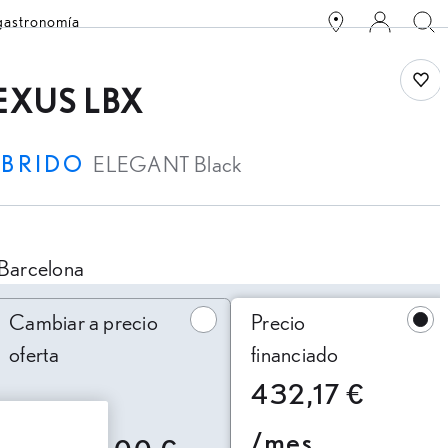
 gastronomía
Save
EXUS LBX
ÍBRIDO
ELEGANT Black
Barcelona
ambiar a precio oferta
Cambiar a precio
Precio
oferta
financiado
432,17 €
/mes