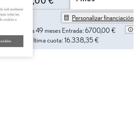
33.900,00 €
e la web mediante
eptar todas las
Personalizar financiación
de cookies o
32,17 € /mes
49 meses
Entrada: 6700,00 €
AE: 9,96%
Última cuota: 16.338,35 €
cookies