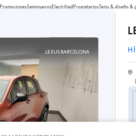
Promociones
Seminuevos
Electrified
Propietarios
Tenis & diseño &
L
H
C