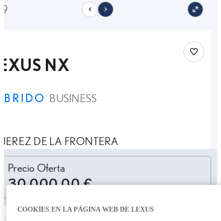
19
Save car
LEXUS NX
ÍBRIDO
BUSINESS
JEREZ DE LA FRONTERA
Personalizar cuota
Precio Oferta
30.000,00 €
COOKIES EN LA PÁGINA WEB DE LEXUS