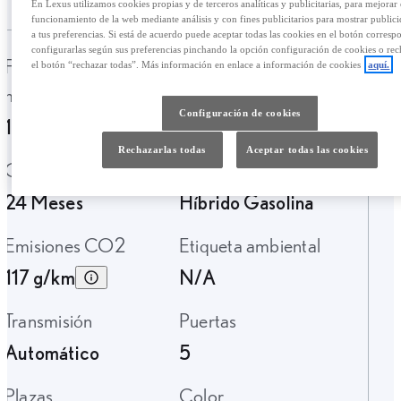
En Lexus utilizamos cookies propias y de terceros analíticas y publicitarias, para mejorar 
funcionamiento de la web mediante análisis y con fines publicitarios para mostrar public
a tus preferencias. Si está de acuerdo puede aceptar todas las cookies en el botón corresp
configurarlas según sus preferencias pinchando la opción configuración de cookies o rec
Fecha de
Kilometraje
el botón “rechazar todas”. Más información en enlace a información de cookies
aquí.
matriculación
107.885 Km.
Configuración de cookies
12-2017
Rechazarlas todas
Aceptar todas las cookies
Garantía
Tipo de combustible
24 Meses
Híbrido Gasolina
Emisiones CO2
Etiqueta ambiental
117 g/km
N/A
Transmisión
Puertas
Automático
5
Plazas
Color