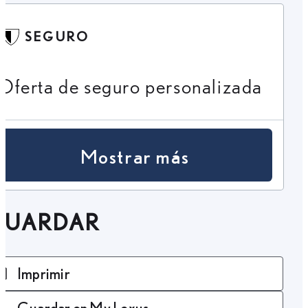
SEGURO
Oferta de seguro personalizada
Mostrar más
GUARDAR
Imprimir
Guardar en My Lexus