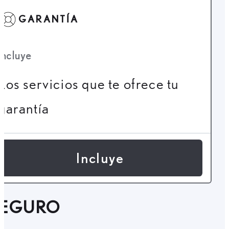
GARANTÍA
Incluye
Los servicios que te ofrece tu
garantía
Incluye
SEGURO