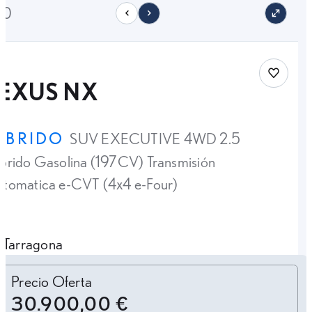
10
Save car
LEXUS NX
ÍBRIDO
SUV EXECUTIVE 4WD 2.5
brido Gasolina (197CV) Transmisión
tomatica e-CVT (4x4 e-Four)
Tarragona
Personalizar cuota
Precio Oferta
30.900,00 €