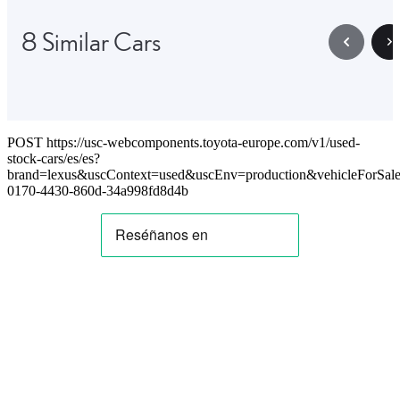
8 Similar Cars
POST https://usc-webcomponents.toyota-europe.com/v1/used-
stock-cars/es/es?
brand=lexus&uscContext=used&uscEnv=production&vehicleForSale
0170-4430-860d-34a998fd8d4b