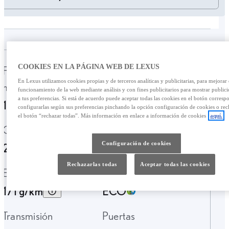
COOKIES EN LA PÁGINA WEB DE LEXUS
Fecha de
Kilometraje
En Lexus utilizamos cookies propias y de terceros analíticas y publicitarias, para mejorar 
matriculación
136.838 Km.
funcionamiento de la web mediante análisis y con fines publicitarios para mostrar public
a tus preferencias. Si está de acuerdo puede aceptar todas las cookies en el botón corresp
10-2019
configurarlas según sus preferencias pinchando la opción configuración de cookies o rec
el botón “rechazar todas”. Más información en enlace a información de cookies
aquí.
Garantía
Tipo de combustible
Configuración de cookies
24 Meses
Híbrido Gasolina
Rechazarlas todas
Aceptar todas las cookies
Emisiones CO2
Etiqueta ambiental
171 g/km
ECO
Transmisión
Puertas