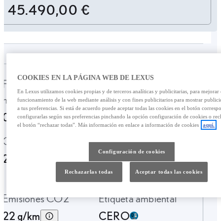
45.490,00 €
COOKIES EN LA PÁGINA WEB DE LEXUS
Fecha de
Kilometraje
En Lexus utilizamos cookies propias y de terceros analíticas y publicitarias, para mejorar 
matriculación
89.647 Km.
funcionamiento de la web mediante análisis y con fines publicitarios para mostrar public
a tus preferencias. Si está de acuerdo puede aceptar todas las cookies en el botón corresp
03-2022
configurarlas según sus preferencias pinchando la opción configuración de cookies o rec
el botón “rechazar todas”. Más información en enlace a información de cookies
aquí.
Garantía
Tipo de combustible
Configuración de cookies
24 Meses
Híbrido enchufable
Gasolina
Rechazarlas todas
Aceptar todas las cookies
Emisiones CO2
Etiqueta ambiental
22 g/km
CERO