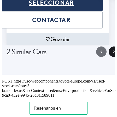
SELECCIONAR
CONTACTAR
Guardar
2 Similar Cars
POST https://usc-webcomponents.toyota-europe.com/v1/used-
stock-cars/es/es?
brand=lexus&uscContext=used&uscEnv=production&vehicleForSale
9ca0-432e-9945-28d0f1589011