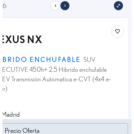
/36
Save car
LEXUS NX
ÍBRIDO ENCHUFABLE
SUV
ECUTIVE 450h+ 2.5 Hibrido enchufable
EV Transmisión Automatica e-CVT (4x4 e-
ur)
Madrid
Personalizar cuota
Precio Oferta