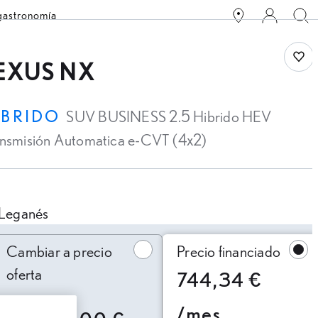
 gastronomía
Save
EXUS NX
ÍBRIDO
SUV BUSINESS 2.5 Hibrido HEV
ansmisión Automatica e-CVT (4x2)
Leganés
ambiar a precio oferta
Cambiar a precio
Precio financiado
oferta
744,34 €
/mes