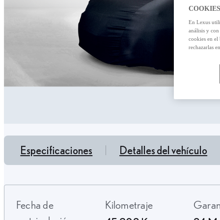
COOKIES
En Lexus util
análisis y con
cookies en el
rechazarlas e
Especificaciones
Detalles del vehículo
Fecha de
Kilometraje
Gara