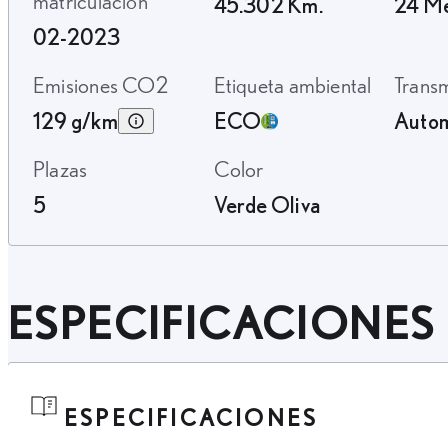
matriculación
45.302 Km.
24 M
02-2023
Emisiones CO2
Etiqueta ambiental
Trans
129 g/km
ECO
Autom
Plazas
Color
5
Verde Oliva
ESPECIFICACIONES
ESPECIFICACIONES