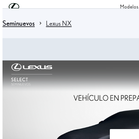
Skip to Main Content
(Press Enter)
Modelos
You are here
:
Seminuevos
Lexus NX