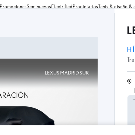
Promociones
Seminuevos
Electrified
Propietarios
Tenis & diseño &
L
H
Tr
C