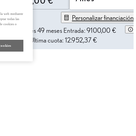
45.900,00 €
e la web mediante
Personalizar financiación
eptar todas las
de cookies o
44,34 € /mes
49 meses
Entrada: 9100,00 €
AE: 10,12%
Última cuota: 12.952,37 €
cookies