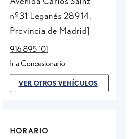
Avenida Carlos Sainz
nº31 Leganés 28914,
Provincia de Madrid]
916 895 101
(Opens in new tab)
Ir a Concesionario
(Opens in new tab)
VER OTROS VEHÍCULOS
(OPENS IN NEW TAB)
HORARIO