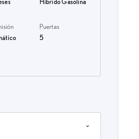
eses
Híbrido Gasolina
misión
Puertas
ático
5