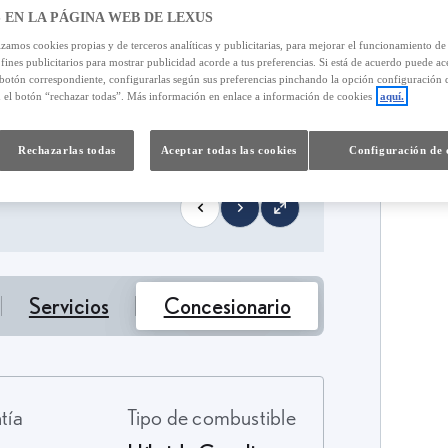
 EN LA PÁGINA WEB DE LEXUS
izamos cookies propias y de terceros analíticas y publicitarias, para mejorar el funcionamiento d
 fines publicitarios para mostrar publicidad acorde a tus preferencias. Si está de acuerdo puede ac
 botón correspondiente, configurarlas según sus preferencias pinchando la opción configuración 
7
n el botón “rechazar todas”. Más información en enlace a información de cookies
aquí.
T
Rechazarlas todas
Aceptar todas las cookies
Configuración de 
Servicios
Concesionario
ntía
Tipo de combustible