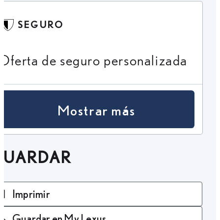
SEGURO
Oferta de seguro personalizada
Mostrar más
GUARDAR
Imprimir
Guardar en My Lexus