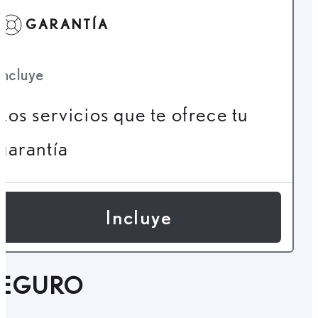
GARANTÍA
Incluye
Los servicios que te ofrece tu
garantía
Incluye
SEGURO