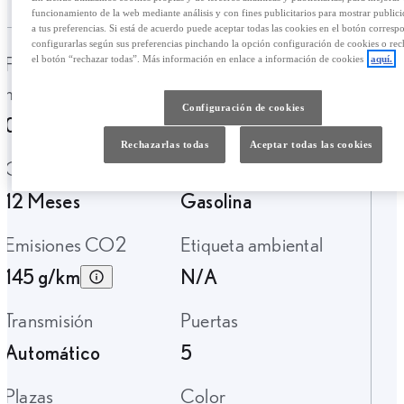
funcionamiento de la web mediante análisis y con fines publicitarios para mostrar public
a tus preferencias. Si está de acuerdo puede aceptar todas las cookies en el botón corresp
configurarlas según sus preferencias pinchando la opción configuración de cookies o rec
Fecha de
Kilometraje
el botón “rechazar todas”. Más información en enlace a información de cookies
aquí.
matriculación
175.544 Km.
Configuración de cookies
07-2012
Rechazarlas todas
Aceptar todas las cookies
Garantía
Tipo de combustible
12 Meses
Gasolina
Emisiones CO2
Etiqueta ambiental
145 g/km
N/A
Transmisión
Puertas
Automático
5
Plazas
Color