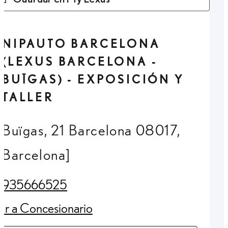
NIPAUTO BARCELONA
(LEXUS BARCELONA -
BUÏGAS) - EXPOSICIÓN Y
TALLER
Buïgas, 21 Barcelona 08017,
Barcelona]
935666525
(Opens in new tab)
Ir a Concesionario
(Opens in new tab)