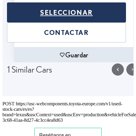
SELECCIONAR
CONTACTAR
Guardar
1 Similar Cars
POST https://usc-webcomponents.toyota-europe.com/v1/used-
stock-cars/es/es?
brand=lexus&uscContext=used&uscEnv=production&vehicleForSal
3c68-41aa-8d27-4c3cc4ea8d63