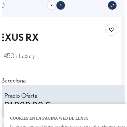
10
Save car
EXUS RX
X 450h Luxury
Barcelona
Personalizar cuota
Precio Oferta
21.900,00 €
COOKIES EN LA PÁGINA WEB DE LEXUS
En Lexus utilizamos cookies propias y de terceros analíticas y publicitarias, para mejorar 