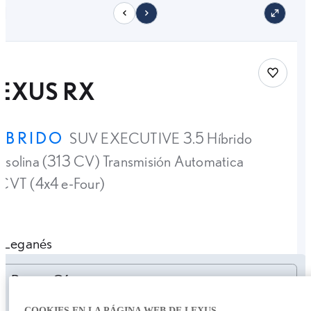
11
Save car
EXUS RX
ÍBRIDO
SUV EXECUTIVE 3.5 Híbrido
solina (313 CV) Transmisión Automatica
CVT (4x4 e-Four)
Leganés
Personalizar cuota
Precio Oferta
43.900,00 €
COOKIES EN LA PÁGINA WEB DE LEXUS