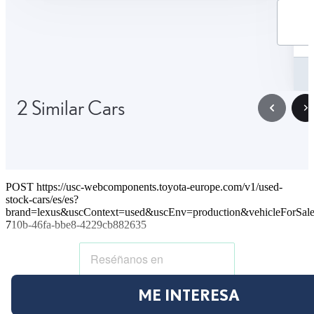
2 Similar Cars
POST https://usc-webcomponents.toyota-europe.com/v1/used-
stock-cars/es/es?
brand=lexus&uscContext=used&uscEnv=production&vehicleForSal
710b-46fa-bbe8-4229cb882635
ME INTERESA