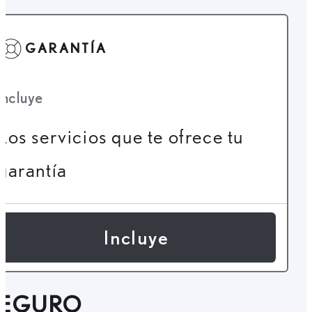
GARANTÍA
Incluye
Los servicios que te ofrece tu
garantía
Incluye
SEGURO