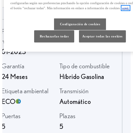
configurarlas según sus preferencias pinchando la opción configuración de cookies o rec
el botón “rechazar todas”. Más información en enlace a información de cookies
aquí.
Configuración de cookies
Fecha de
Kilometraje
Rechazarlas todas
Aceptar todas las cookies
matriculación
45.408 Km.
01-2023
Garantía
Tipo de combustible
24 Meses
Híbrido Gasolina
Etiqueta ambiental
Transmisión
ECO
Automático
Puertas
Plazas
5
5