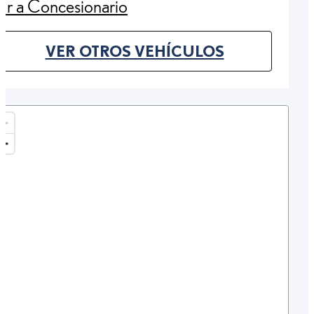
Ir a Concesionario
(Opens in new tab)
VER OTROS VEHÍCULOS
(OPENS IN NEW TAB)