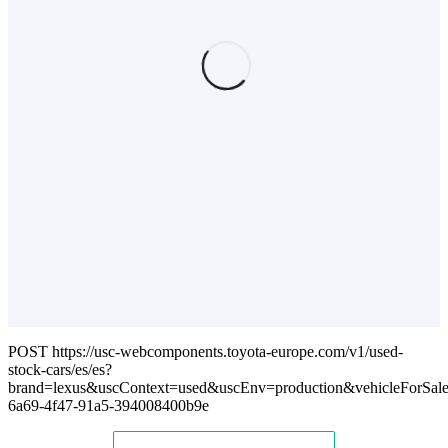
POST https://usc-webcomponents.toyota-europe.com/v1/used-
stock-cars/es/es?
brand=lexus&uscContext=used&uscEnv=production&vehicleForSal
6a69-4f47-91a5-394008400b9e