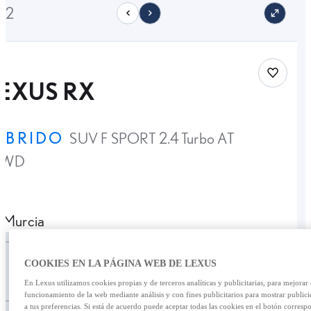
22
Save car
EXUS RX
ÍBRIDO
SUV F SPORT 2.4 Turbo AT
AWD
Murcia
Personalizar cuota
Precio Oferta
COOKIES EN LA PÁGINA WEB DE LEXUS
79.900,00 €
En Lexus utilizamos cookies propias y de terceros analíticas y publicitarias, para mejorar 
funcionamiento de la web mediante análisis y con fines publicitarios para mostrar public
a tus preferencias. Si está de acuerdo puede aceptar todas las cookies en el botón corresp