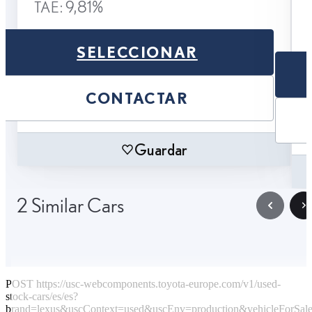
TAE: 9,81%
SELECCIONAR
CONTACTAR
Guardar
2 Similar Cars
POST https://usc-webcomponents.toyota-europe.com/v1/used-
stock-cars/es/es?
brand=lexus&uscContext=used&uscEnv=production&vehicleForSale