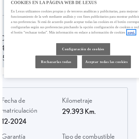
/mes
COOKIES EN LA PÁGINA WEB DE LEXUS
72.900,00 €
En Lexus utilizamos cookies propias y de terceros analíticas y publicitarias, para mejorar 
funcionamiento de la web mediante análisis y con fines publicitarios para mostrar public
Personalizar financiación
a tus preferencias. Si está de acuerdo puede aceptar todas las cookies en el botón corresp
configurarlas según sus preferencias pinchando la opción configuración de cookies o rec
el botón “rechazar todas”. Más información en enlace a información de cookies
aquí.
1088,74 € /mes
49 meses
Entrada:
14.500,00 €
TAE: 10,06%
Última cuota:
Configuración de cookies
25.857,77 €
Rechazarlas todas
Aceptar todas las cookies
Fecha de
Kilometraje
matriculación
29.393 Km.
12-2024
Garantía
Tipo de combustible