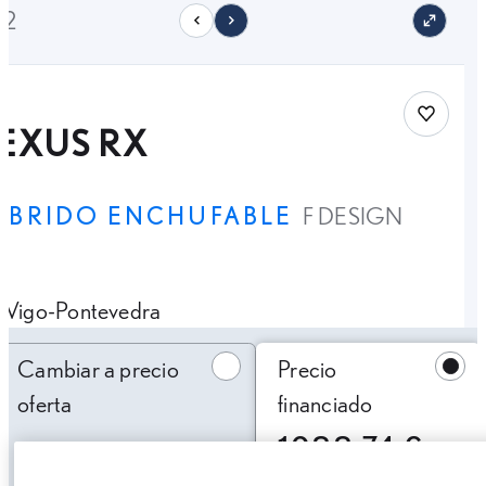
12
Save car
EXUS RX
ÍBRIDO ENCHUFABLE
F DESIGN
Vigo-Pontevedra
Cambiar a precio oferta
Cambiar a precio
Precio
oferta
financiado
1088,74 €