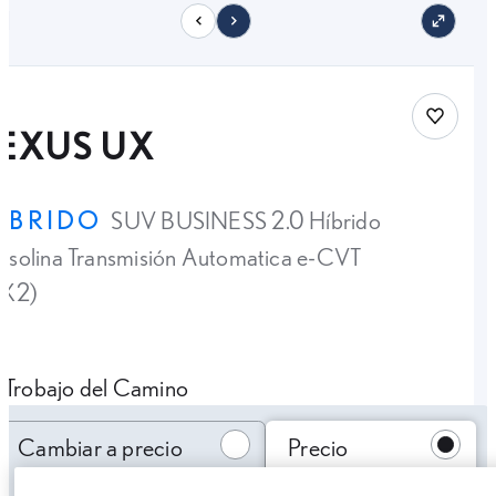
11
Save car
LEXUS UX
ÍBRIDO
SUV BUSINESS 2.0 Híbrido
solina Transmisión Automatica e-CVT
4X2)
Trobajo del Camino
Cambiar a precio oferta
Cambiar a precio
Precio
oferta
financiado