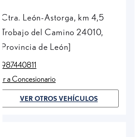
Ctra. León-Astorga, km 4,5
Trobajo del Camino 24010,
Provincia de León]
987440811
(Opens in new tab)
Ir a Concesionario
(Opens in new tab)
VER OTROS VEHÍCULOS
(OPENS IN NEW TAB)