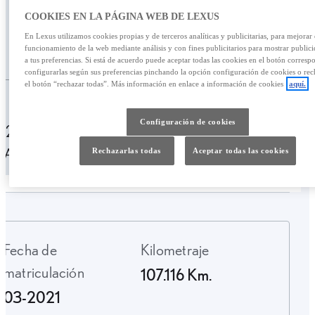
420,51 €
COOKIES EN LA PÁGINA WEB DE LEXUS
En Lexus utilizamos cookies propias y de terceros analíticas y publicitarias, para mejorar 
/mes
funcionamiento de la web mediante análisis y con fines publicitarios para mostrar public
25.500,00 €
a tus preferencias. Si está de acuerdo puede aceptar todas las cookies en el botón corresp
configurarlas según sus preferencias pinchando la opción configuración de cookies o rec
el botón “rechazar todas”. Más información en enlace a información de cookies
aquí.
Personalizar financiación
Configuración de cookies
420,51 € /mes
49 meses
Entrada: 5200,00 €
TAE: 10,14%
Última cuota: 6576,57 €
Rechazarlas todas
Aceptar todas las cookies
Fecha de
Kilometraje
matriculación
107.116 Km.
03-2021