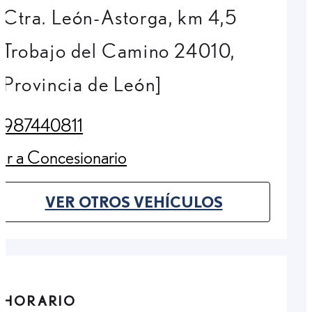
Ctra. León-Astorga, km 4,5
Trobajo del Camino 24010,
Provincia de León]
987440811
(Opens in new tab)
Ir a Concesionario
(Opens in new tab)
VER OTROS VEHÍCULOS
(OPENS IN NEW TAB)
HORARIO