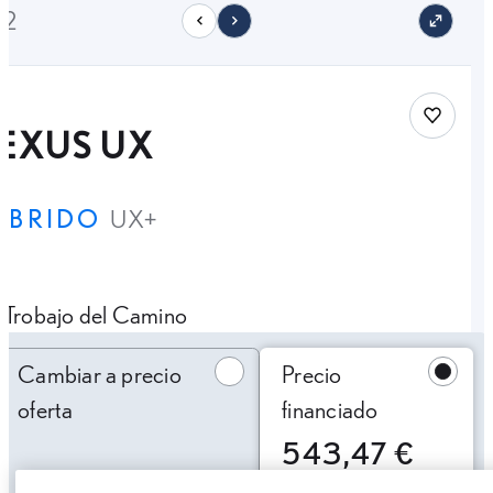
12
Save car
LEXUS UX
ÍBRIDO
UX+
Trobajo del Camino
Cambiar a precio oferta
Cambiar a precio
Precio
oferta
financiado
543,47 €