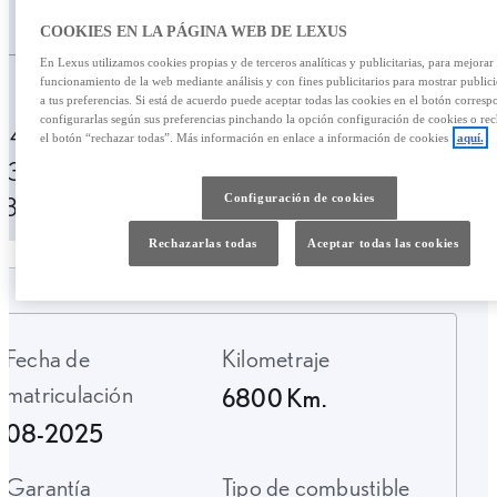
/mes
36.990,00 €
COOKIES EN LA PÁGINA WEB DE LEXUS
En Lexus utilizamos cookies propias y de terceros analíticas y publicitarias, para mejorar 
Personalizar financiación
funcionamiento de la web mediante análisis y con fines publicitarios para mostrar public
a tus preferencias. Si está de acuerdo puede aceptar todas las cookies en el botón corresp
configurarlas según sus preferencias pinchando la opción configuración de cookies o rec
543,47 € /mes
49 meses
Entrada:
el botón “rechazar todas”. Más información en enlace a información de cookies
aquí.
7300,00 €
TAE: 10,04%
Última cuota:
Configuración de cookies
13.721,16 €
Rechazarlas todas
Aceptar todas las cookies
Fecha de
Kilometraje
matriculación
6800 Km.
08-2025
Garantía
Tipo de combustible