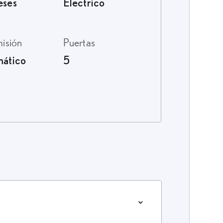
eses
Electrico
misión
Puertas
ático
5