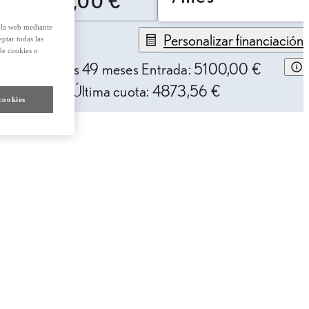
25.700,00 €
e la web mediante
Personalizar financiación
eptar todas las
de cookies o
58,12 € /mes
49 meses
Entrada: 5100,00 €
AE: 10,22%
Última cuota: 4873,56 €
cookies