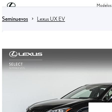
Skip to Main Content
(Press Enter)
Modelos
You are here
:
Seminuevos
Lexus UX EV