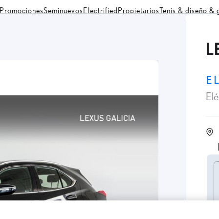
Promociones
Seminuevos
Electrified
Propietarios
Tenis & diseño &
L
E
El
C