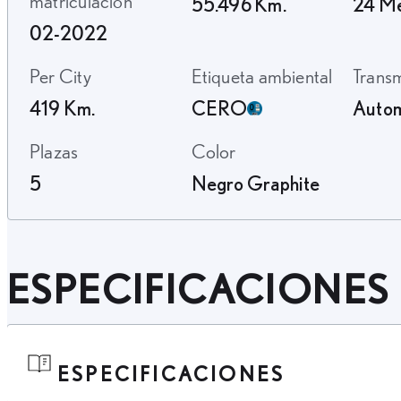
matriculación
55.496 Km.
24 M
02-2022
Per City
Etiqueta ambiental
Trans
419 Km.
CERO
Autom
Plazas
Color
5
Negro Graphite
ESPECIFICACIONES
ESPECIFICACIONES