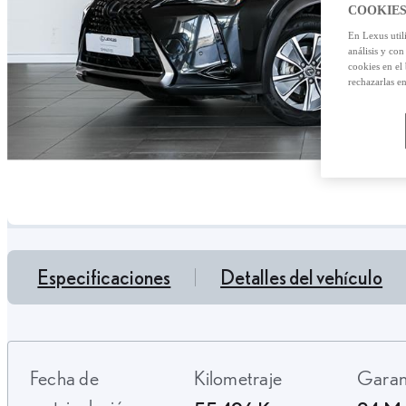
COOKIES
En Lexus util
análisis y con
cookies en el
rechazarlas e
Especificaciones
Detalles del vehículo
Fecha de
Kilometraje
Gara