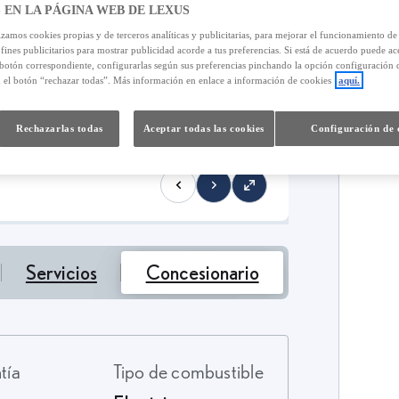
 EN LA PÁGINA WEB DE LEXUS
izamos cookies propias y de terceros analíticas y publicitarias, para mejorar el funcionamiento d
 fines publicitarios para mostrar publicidad acorde a tus preferencias. Si está de acuerdo puede ac
 botón correspondiente, configurarlas según sus preferencias pinchando la opción configuración 
n el botón “rechazar todas”. Más información en enlace a información de cookies
aquí.
4
T
Rechazarlas todas
Aceptar todas las cookies
Configuración de 
Servicios
Concesionario
ntía
Tipo de combustible