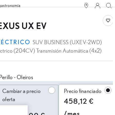
 gastronomía
Save
EXUS UX EV
LÉCTRICO
SUV BUSINESS (UXEV-2WD)
éctrico (204CV) Transmisión Automática (4x2)
Perillo - Oleiros
ambiar a precio oferta
Cambiar a precio
Precio financiado
oferta
458,12 €
/mes