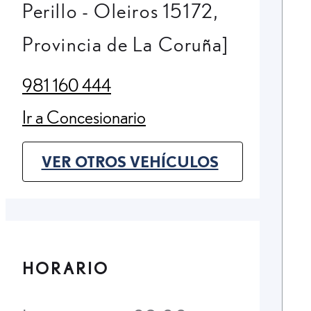
Perillo - Oleiros 15172,
Provincia de La Coruña]
981 160 444
(Opens in new tab)
Ir a Concesionario
(Opens in new tab)
VER OTROS VEHÍCULOS
(OPENS IN NEW TAB)
HORARIO