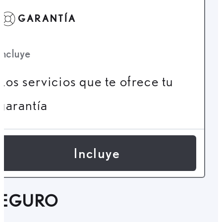
GARANTÍA
Incluye
Los servicios que te ofrece tu
garantía
Incluye
SEGURO