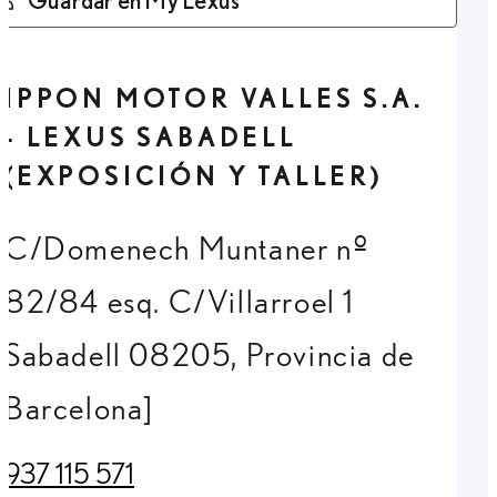
IPPON MOTOR VALLES S.A.
- LEXUS SABADELL
(EXPOSICIÓN Y TALLER)
C/Domenech Muntaner nº
82/84 esq. C/Villarroel 1
Sabadell 08205, Provincia de
Barcelona]
937 115 571
(Opens in new tab)