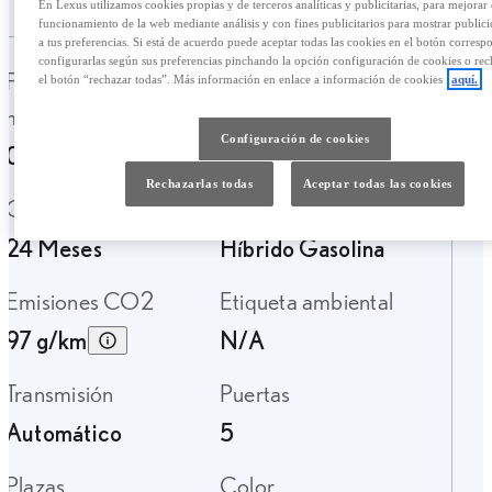
En Lexus utilizamos cookies propias y de terceros analíticas y publicitarias, para mejorar 
funcionamiento de la web mediante análisis y con fines publicitarios para mostrar public
a tus preferencias. Si está de acuerdo puede aceptar todas las cookies en el botón corresp
configurarlas según sus preferencias pinchando la opción configuración de cookies o rec
Fecha de
Kilometraje
el botón “rechazar todas”. Más información en enlace a información de cookies
aquí.
matriculación
11.700 Km.
Configuración de cookies
06-2021
Rechazarlas todas
Aceptar todas las cookies
Garantía
Tipo de combustible
24 Meses
Híbrido Gasolina
Emisiones CO2
Etiqueta ambiental
97 g/km
N/A
Transmisión
Puertas
Automático
5
Plazas
Color