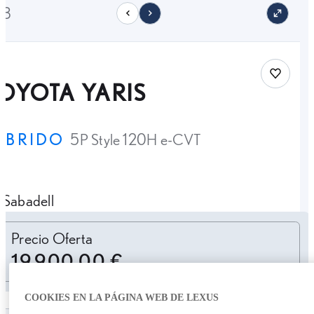
13
Save car
OYOTA YARIS
ÍBRIDO
5P Style 120H e-CVT
Sabadell
Personalizar cuota
Precio Oferta
19.900,00 €
COOKIES EN LA PÁGINA WEB DE LEXUS