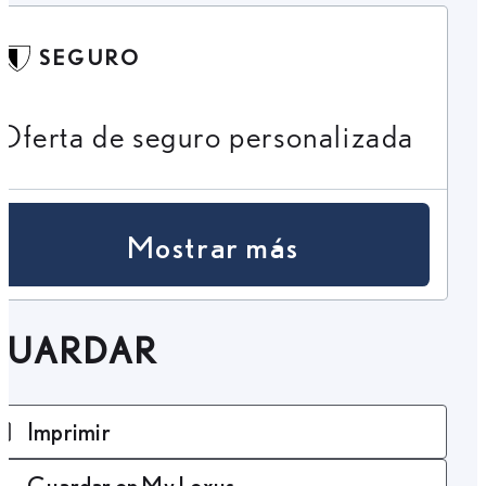
SEGURO
Oferta de seguro personalizada
Mostrar más
GUARDAR
Imprimir
Guardar en My Lexus