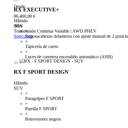
Desde
RX EXECUTIVE+
86.400,00 €
Híbrido
SUV
/Mes
+
Transmisión Continua Variable | AWD PHEV
Reposacabezas delanteros con ajuste manual de 2 posici
Seleccione
+
Tapicería de cuero
+
Luces de carretera encendido automático (AHB)
RX F SPORT DESIGN
Híbrido
SUV
+
Paragolpes F SPORT
+
Parrilla F SPORT
+
Retrovisores negros