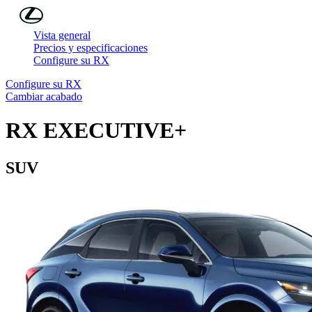
Skip to Main Content
(Press Enter)
Vista general
Precios y especificaciones
Configure su RX
Configure su RX
Cambiar acabado
RX
EXECUTIVE+
SUV