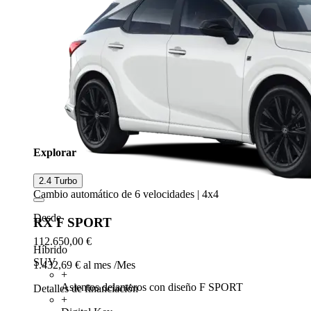
Explorar
2.4 Turbo
Cambio automático de 6 velocidades | 4x4
Desde
RX F SPORT
112.650,00 €
Híbrido
SUV
1.432,69 € al mes
/Mes
+
Asientos delanteros con diseño F SPORT
Detalles de financiación
+