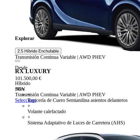
Explorar
2.5 Híbrido Enchufable
Transmisión Continua Variable | AWD PHEV
Desde
RX LUXURY
101.500,00 €
Híbrido
SUV
/Mes
+
Transmisión Continua Variable | AWD PHEV
Tapicería de Cuero Semianilina asientos delanteros
Seleccione
+
Volante calefactado
+
Sistema Adaptativo de Luces de Carretera (AHS)