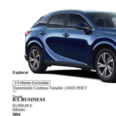
Explorar
2.5 Híbrido Enchufable
Transmisión Continua Variable | AWD PHEV
Desde
RX BUSINESS
83.900,00 €
Híbrido
SUV
/Mes