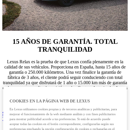
15 AÑOS DE GARANTÍA. TOTAL
TRANQUILIDAD
Lexus Relax es la prueba de que Lexus confía plenamente en la
calidad de sus vehículos. Proporciona en España, hasta 15 años de
garantía o 250.000 kilómetros. Una vez finalice la garantía de
fábrica de 3 años, el cliente podrá seguir conduciendo con total
tranquilidad ya que disfrutará de 1 año o 15.000 km más de garantía
cada vez que se realice la revisión en los Centros Autorizados Lexus
(lo que antes suceda). De esta forma, garantizamos que su Lexus
está cuidado por las mejores manos para que siga siendo 100%
COOKIES EN LA PÁGINA WEB DE LEXUS
Lexus.
En Lexus utilizamos cookies propias y de terceros analíticas y publicitarias, para
SOLICITA UNA REVISIÓN
(Opens in new window)
mejorar el funcionamiento de la web mediante análisis y con fines publicitarios
TÉRMINOS Y CONDICIONES
para mostrar publicidad acorde a tus preferencias. Si está de acuerdo puede
aceptar todas las cookies en el botón correspondiente, configurarlas según sus
preferencias pinchando la opción configuración de cookies o rechazarlas en el