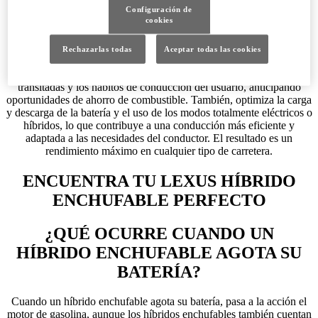
Configuración de
máxima eficiencia a velocidades más altas, pero también
cookies
proporciona un respaldo cuando la batería se agota.
Además, los híbridos enchufables Lexus incorporan una tecnología
Rechazarlas todas
Aceptar todas las cookies
puntera en cuanto a eficiencia: la Conducción Eficiente Predictiva.
Esta tecnolgía permite que el vehículo aprenda las rutas más
transitadas y los hábitos de conducción del usuario, anticipando
oportunidades de ahorro de combustible. También, optimiza la carga
y descarga de la batería y el uso de los modos totalmente eléctricos o
híbridos, lo que contribuye a una conducción más eficiente y
adaptada a las necesidades del conductor. El resultado es un
rendimiento máximo en cualquier tipo de carretera.
ENCUENTRA TU LEXUS HÍBRIDO
ENCHUFABLE PERFECTO
¿QUÉ OCURRE CUANDO UN
HÍBRIDO ENCHUFABLE AGOTA SU
BATERÍA?
Cuando un híbrido enchufable agota su batería, pasa a la acción el
motor de gasolina, aunque los híbridos enchufables también cuentan