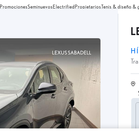
Promociones
Seminuevos
Electrified
Propietarios
Tenis & diseño &
L
H
Tr
C