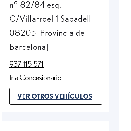
nº 82/84 esq.
C/Villarroel 1 Sabadell
08205, Provincia de
Barcelona]
937 115 571
(Opens in new tab)
Ir a Concesionario
(Opens in new tab)
VER OTROS VEHÍCULOS
(OPENS IN NEW TAB)