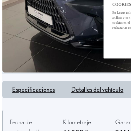
COOKIES
En Lexus util
análisis y con
cookies en el
rechazarlas e
Especificaciones
Detalles del vehículo
Fecha de
Kilometraje
Gara