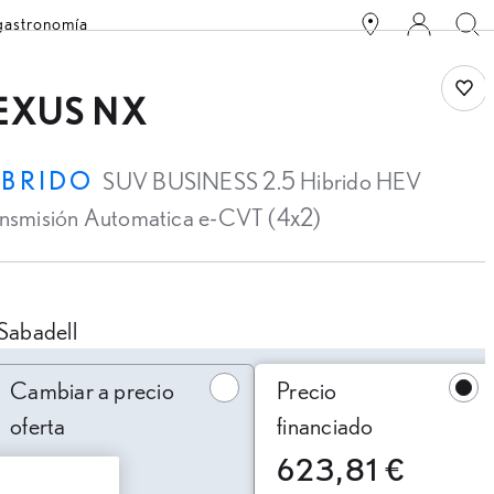
 gastronomía
Save
EXUS NX
ÍBRIDO
SUV BUSINESS 2.5 Hibrido HEV
ansmisión Automatica e-CVT (4x2)
Sabadell
ambiar a precio oferta
Cambiar a precio
Precio
oferta
financiado
623,81 €