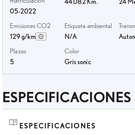
matriculación
44.082 Km.
24 M
05-2022
Emisiones CO2
Etiqueta ambiental
Trans
129 g/km
N/A
Autom
Plazas
Color
5
Gris sonic
ESPECIFICACIONES
ESPECIFICACIONES