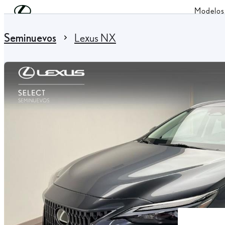
Skip to Main Content
(Press Enter)
Modelos
You are here
:
Seminuevos
Lexus NX