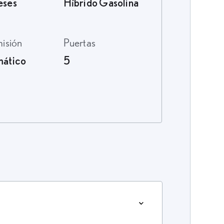
eses
Híbrido Gasolina
misión
Puertas
ático
5