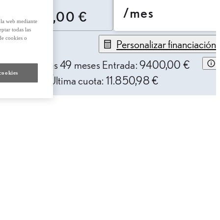
/mes
40.900,00 €
e la web mediante
eptar todas las
de cookies o
Personalizar financiación
23,81 € /mes
49 meses
Entrada: 9400,00 €
cookies
AE: 10,10%
Última cuota: 11.850,98 €