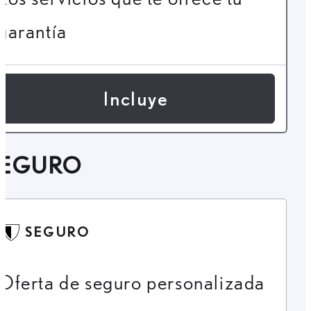
garantía
Incluye
SEGURO
SEGURO
Oferta de seguro personalizada