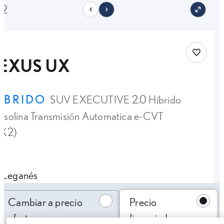
12
Save car
LEXUS UX
ÍBRIDO
SUV EXECUTIVE 2.0 Híbrido
solina Transmisión Automatica e-CVT
4X2)
Leganés
Cambiar a precio oferta
Cambiar a precio
Precio
oferta
financiado