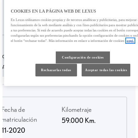
495,29 €
COOKIES EN LA PÁGINA WEB DE LEXUS
/mes
En Lexus utilizamos cookies propias y de terceros analíticas y publicitarias, para mejorar 
28.900,00 €
funcionamiento de la web mediante análisis y con fines publicitarios para mostrar public
a tus preferencias. Si está de acuerdo puede aceptar todas las cookies en el botón corresp
configurarlas según sus preferencias pinchando la opción configuración de cookies o rec
el botón “rechazar todas”. Más información en enlace a información de cookies
aquí.
Personalizar financiación
495,29 € /mes
49 meses
Entrada: 5700,00 €
Configuración de cookies
TAE: 10,17%
Última cuota: 6673,01 €
Rechazarlas todas
Aceptar todas las cookies
Fecha de
Kilometraje
matriculación
59.000 Km.
11-2020