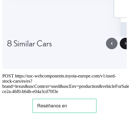
8 Similar Cars
POST https://usc-webcomponents.toyota-europe.com/v1/used-
stock-cars/es/es?
brand=lexus&uscContext=used&uscEnv=production&vehicleForSale
ce2a-46f0-b64b-e04a3cd70f3e