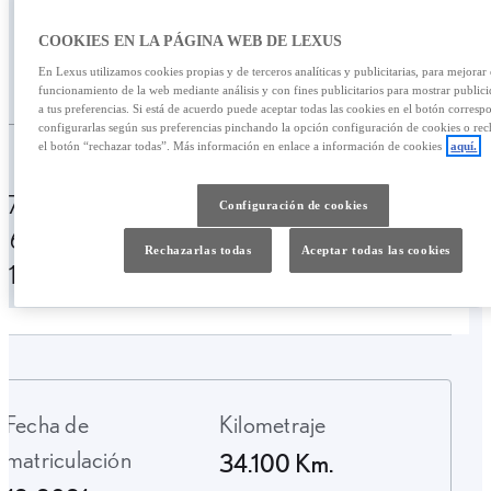
476,81 €
COOKIES EN LA PÁGINA WEB DE LEXUS
/mes
En Lexus utilizamos cookies propias y de terceros analíticas y publicitarias, para mejorar 
28.400,00 €
funcionamiento de la web mediante análisis y con fines publicitarios para mostrar public
a tus preferencias. Si está de acuerdo puede aceptar todas las cookies en el botón corresp
configurarlas según sus preferencias pinchando la opción configuración de cookies o rec
Personalizar financiación
el botón “rechazar todas”. Más información en enlace a información de cookies
aquí.
476,81 € /mes
49 meses
Entrada:
Configuración de cookies
5600,00 €
TAE: 10,15%
Última cuota:
Rechazarlas todas
Aceptar todas las cookies
7127,84 €
Fecha de
Kilometraje
matriculación
34.100 Km.