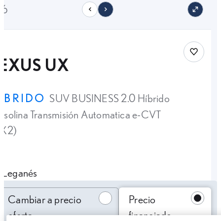
16
Save car
LEXUS UX
ÍBRIDO
SUV BUSINESS 2.0 Híbrido
solina Transmisión Automatica e-CVT
4X2)
Leganés
Cambiar a precio oferta
Cambiar a precio
Precio
oferta
financiado