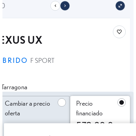
10
Save car
LEXUS UX
ÍBRIDO
F SPORT
Tarragona
Cambiar a precio oferta
Cambiar a precio
Precio
oferta
financiado
573,29 €