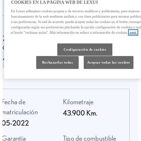
/mes
COOKIES EN LA PÁGINA WEB DE LEXUS
31.900,00 €
En Lexus utilizamos cookies propias y de terceros analíticas y publicitarias, para mejorar 
funcionamiento de la web mediante análisis y con fines publicitarios para mostrar public
Personalizar financiación
a tus preferencias. Si está de acuerdo puede aceptar todas las cookies en el botón corresp
configurarlas según sus preferencias pinchando la opción configuración de cookies o rec
el botón “rechazar todas”. Más información en enlace a información de cookies
aquí.
573,29 € /mes
49 meses
Entrada:
6900,00 €
TAE: 10,13%
Última cuota:
Configuración de cookies
9456,75 €
Rechazarlas todas
Aceptar todas las cookies
Fecha de
Kilometraje
matriculación
43.900 Km.
05-2022
Garantía
Tipo de combustible