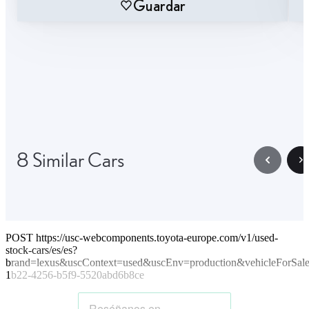
Guardar
8 Similar Cars
POST https://usc-webcomponents.toyota-europe.com/v1/used-
stock-cars/es/es?
brand=lexus&uscContext=used&uscEnv=production&vehicleForSal
1b22-4256-b5f9-5520abd6b8ce