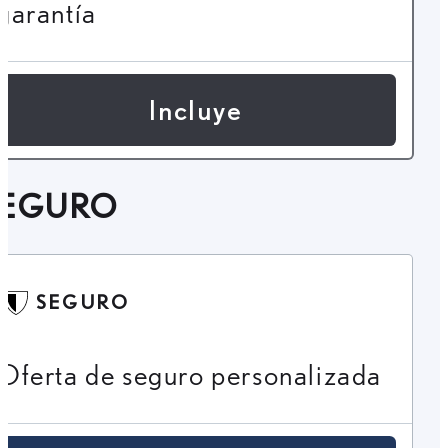
garantía
Incluye
SEGURO
SEGURO
Oferta de seguro personalizada