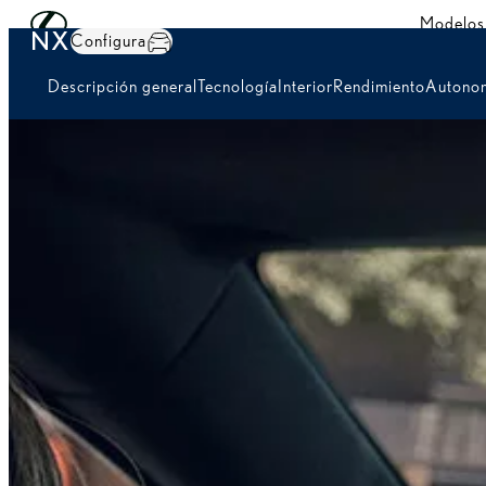
Skip to Main Content
(Press Enter)
Modelos
NX
Configura
Descripción general
Tecnología
Interior
Rendimiento
Autonom