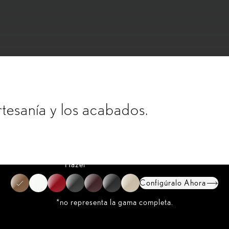
artesanía y los acabados.
Hazel
Configúralo Ahora
*no representa la gama completa.