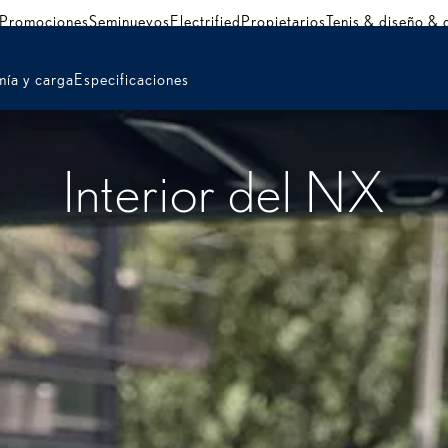
Promociones
Seminuevos
Electrified
Propietarios
Tenis & diseño &
ía y carga
Especificaciones
Interior del NX