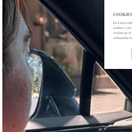
COOKIES
En Lexus util
análisis y con
cookies en el
rechazarlas e