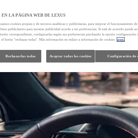
 EN LA PÁGINA WEB DE LEXUS
izamos cookies propias y de terceros analíticas y publicitarias, para mejorar el funcionamiento d
 fines publicitarios para mostrar publicidad acorde a tus preferencias. Si está de acuerdo puede ac
 botón correspondiente, configurarlas según sus preferencias pinchando la opción configuración 
n el botón “rechazar todas”. Más información en enlace a información de cookies
aquí.
Rechazarlas todas
Aceptar todas las cookies
Configuración de 