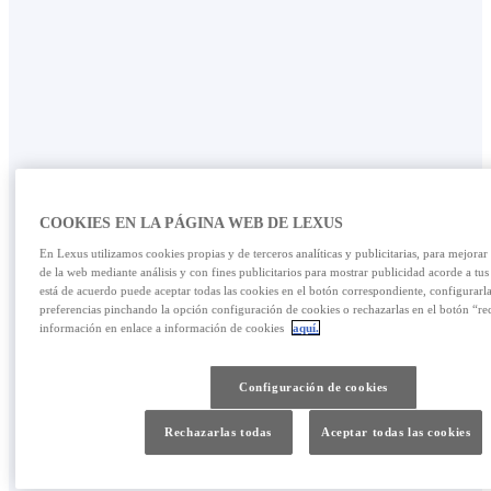
COOKIES EN LA PÁGINA WEB DE LEXUS
En Lexus utilizamos cookies propias y de terceros analíticas y publicitarias, para mejora
de la web mediante análisis y con fines publicitarios para mostrar publicidad acorde a tus 
DISEÑADO PARA DESPERTAR EMOCIONES
está de acuerdo puede aceptar todas las cookies en el botón correspondiente, configurarl
preferencias pinchando la opción configuración de cookies o rechazarlas en el botón “re
FUERTES
información en enlace a información de cookies
aquí.
PRESTACIONES
Configuración de cookies
Rechazarlas todas
Aceptar todas las cookies
Las verdaderas prestaciones no solo impulsan al