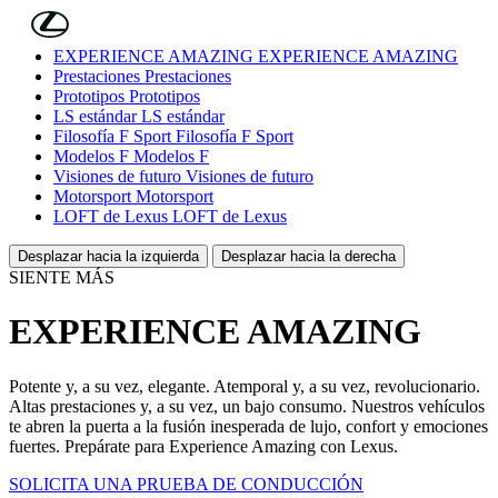
Skip to Main Content
(Press Enter)
EXPERIENCE AMAZING
EXPERIENCE AMAZING
Prestaciones
Prestaciones
Prototipos
Prototipos
LS estándar
LS estándar
Filosofía F Sport
Filosofía F Sport
Modelos F
Modelos F
Visiones de futuro
Visiones de futuro
Motorsport
Motorsport
LOFT de Lexus
LOFT de Lexus
Desplazar hacia la izquierda
Desplazar hacia la derecha
SIENTE MÁS
EXPERIENCE AMAZING
Potente y, a su vez, elegante. Atemporal y, a su vez, revolucionario.
Altas prestaciones y, a su vez, un bajo consumo. Nuestros vehículos
te abren la puerta a la fusión inesperada de lujo, confort y emociones
fuertes. Prepárate para Experience Amazing con Lexus.
SOLICITA UNA PRUEBA DE CONDUCCIÓN