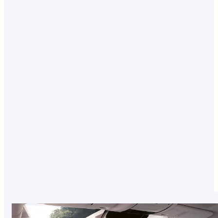
UNA DELICADA EXPRESIVIDAD
DE INSPIRACIÓN JAPONESA
Para decorar el LS, hemos recurrido a la cultura
japonesa. En la tapicería, hemos innovado
mezclando tradición y una fabricación puntera.
Se han plisado los paneles de las puertas con la
técnica de los origami.