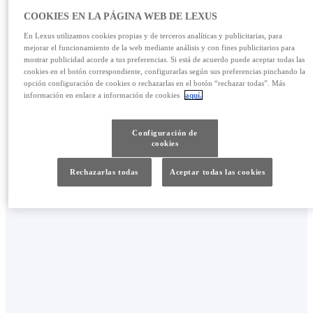
COOKIES EN LA PÁGINA WEB DE LEXUS
En Lexus utilizamos cookies propias y de terceros analíticas y publicitarias, para
mejorar el funcionamiento de la web mediante análisis y con fines publicitarios para
mostrar publicidad acorde a tus preferencias. Si está de acuerdo puede aceptar todas las
cookies en el botón correspondiente, configurarlas según sus preferencias pinchando la
opción configuración de cookies o rechazarlas en el botón “rechazar todas”. Más
información en enlace a información de cookies
aquí.
Configuración de
EXPERIENCIA DE PURO LUJO
cookies
LA BIENVENIDA PERFECTA
Rechazarlas todas
Aceptar todas las cookies
Omotenashi es un concepto japonés de la
hospitalidad que nos ha servido de inspiración
para crear en el LS la experiencia más sublime
en un coche de lujo.