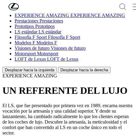
Skip to Main Content
(Press Enter)
EXPERIENCE AMAZING
EXPERIENCE AMAZING
Prestaciones
Prestaciones
Prototipos
Prototipos
LS estándar
LS estándar
Filosofía F Sport
Filosofía F Sport
Modelos F
Modelos F
Visiones de futuro
Visiones de futuro
Motorsport
Motorsport
LOFT de Lexus
LOFT de Lexus
Desplazar hacia la izquierda
Desplazar hacia la derecha
EXPERIENCE AMAZING
UN REFERENTE DEL LUJO
El LS, que fue presentado por primera vez en 1989, encarna nuestra
vocación por la artesanía y una calidad superior. Y desde su
lanzamiento, ha cambiado radicalmente lo que los clientes esperan
de los coches de lujo. Descubre la artesanía, la meticulosidad y el
confort que han convertido al LS en un coche único en todo el
sector.