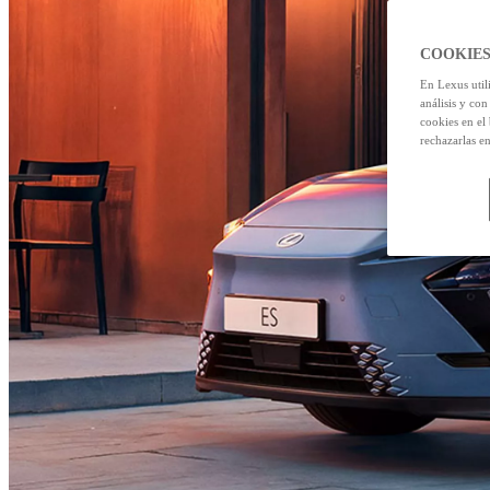
COOKIES
En Lexus util
análisis y con
cookies en el
rechazarlas e