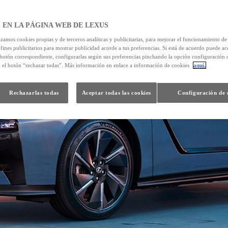
 EN LA PÁGINA WEB DE LEXUS
izamos cookies propias y de terceros analíticas y publicitarias, para mejorar el funcionamiento d
 fines publicitarios para mostrar publicidad acorde a tus preferencias. Si está de acuerdo puede ac
 botón correspondiente, configurarlas según sus preferencias pinchando la opción configuración 
n el botón “rechazar todas”. Más información en enlace a información de cookies
aquí.
Rechazarlas todas
Aceptar todas las cookies
Configuración de 