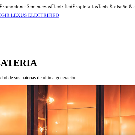
Promociones
Seminuevos
Electrified
Propietarios
Tenis & diseño &
EGIR LEXUS ELECTRIFIED
BATERIA
idad de sus baterías de última generación