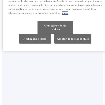
mostrar publicidad acorde a tus preferencias. Si está de acuerdo puede aceptar todas las
cookies en el botón correspondiente, configurarlas según sus preferencias pinchando la
opción configuración de cookies o rechazarlas en el botón “rechazar todas”. Más
información en enlace a información de cookies
aquí.
Un un vehículo electrificado el consumo de aire
Configuración de
acondicionado o de calefacción son unos de los
cookies
factores más influyentes en la autonomía. Por
Rechazarlas todas
Aceptar todas las cookies
ese motivo en Lexus hemos desarrollado
soluciones que reducen la influencia de estos
sistemas y garantizan el confort interior.