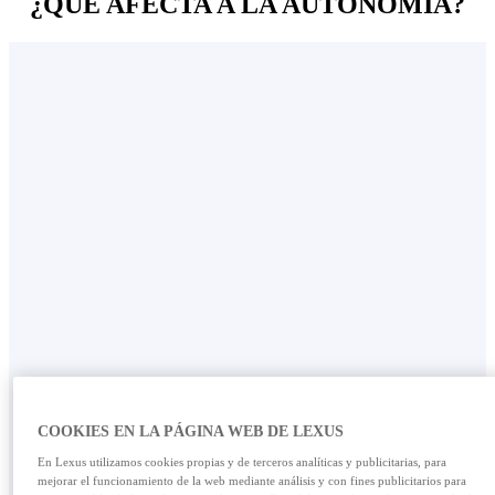
¿QUÉ AFECTA A LA AUTONOMÍA?
CALEFACCIÓN Y REFRIGERACIÓN
COOKIES EN LA PÁGINA WEB DE LEXUS
En Lexus utilizamos cookies propias y de terceros analíticas y publicitarias, para
SISTEMA DE CLIMATIZACIÓN
mejorar el funcionamiento de la web mediante análisis y con fines publicitarios para