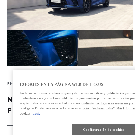
EMOCIONES COMO NUNCA
COOKIES EN LA PÁGINA WEB DE LEXUS
En Lexus utilizamos cookies propias y de terceros analíticas y publicitarias, para 
NUEVA ARQUITECTURA. NUEVAS
mediante análisis y con fines publicitarios para mostrar publicidad acorde a tus pr
aceptar todas las cookies en el botón correspondiente, configurarlas según sus pre
configuración de cookies o rechazarlas en el botón “rechazar todas”. Más informa
PRESTACIONES.
cookies
aquí.
Configuración de cookies