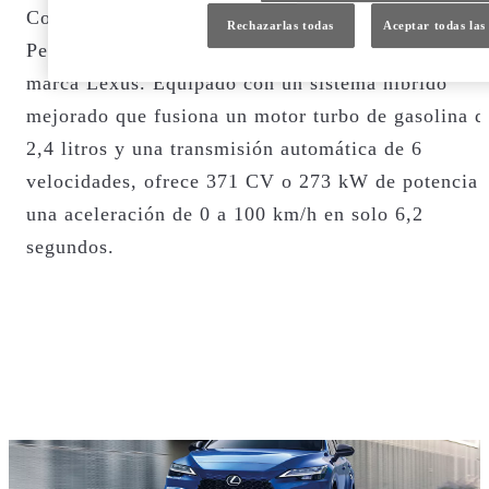
Con una increíble potencia eléctrica, el RX 500h
Rechazarlas todas
Aceptar todas las
Performance Hybrid es el primer híbrido turbo de l
marca Lexus. Equipado con un sistema híbrido
mejorado que fusiona un motor turbo de gasolina d
2,4 litros y una transmisión automática de 6
velocidades, ofrece 371 CV o 273 kW de potencia 
CONOCE LA GAMA
CONOCE LA GAMA
una aceleración de 0 a 100 km/h en solo 6,2
¿CÓMO FUNCIONA EL
segundos.
PERFORMANCE HYBRID?