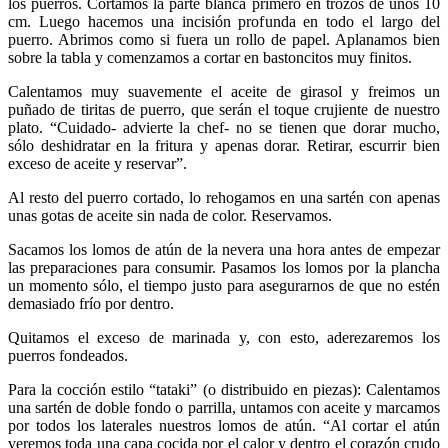
los puerros. Cortamos la parte blanca primero en trozos de unos 10
cm. Luego hacemos una incisión profunda en todo el largo del
puerro. Abrimos como si fuera un rollo de papel. Aplanamos bien
sobre la tabla y comenzamos a cortar en bastoncitos muy finitos.
Calentamos muy suavemente el aceite de girasol y freimos un
puñado de tiritas de puerro, que serán el toque crujiente de nuestro
plato. “Cuidado- advierte la chef- no se tienen que dorar mucho,
sólo deshidratar en la fritura y apenas dorar. Retirar, escurrir bien
exceso de aceite y reservar”.
Al resto del puerro cortado, lo rehogamos en una sartén con apenas
unas gotas de aceite sin nada de color. Reservamos.
Sacamos los lomos de atún de la nevera una hora antes de empezar
las preparaciones para consumir. Pasamos los lomos por la plancha
un momento sólo, el tiempo justo para asegurarnos de que no estén
demasiado frío por dentro.
Quitamos el exceso de marinada y, con esto, aderezaremos los
puerros fondeados.
Para la cocción estilo “tataki” (o distribuido en piezas): Calentamos
una sartén de doble fondo o parrilla, untamos con aceite y marcamos
por todos los laterales nuestros lomos de atún. “Al cortar el atún
veremos toda una capa cocida por el calor y dentro el corazón crudo