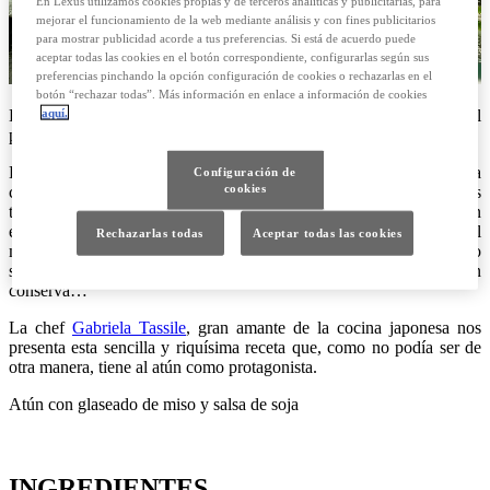
En Lexus utilizamos cookies propias y de terceros analíticas y publicitarias, para
mejorar el funcionamiento de la web mediante análisis y con fines publicitarios
para mostrar publicidad acorde a tus preferencias. Si está de acuerdo puede
aceptar todas las cookies en el botón correspondiente, configurarlas según sus
preferencias pinchando la opción configuración de cookies o rechazarlas en el
botón “rechazar todas”. Más información en enlace a información de cookies
aquí.
La chef Gabriela Tassile comparte una deliciosa receta hecha con el
pescado preferido de Japón.
El pescado, después del arroz, es el elemento más importante de la
Configuración de
cookies
cultura alimentaria nipona. Y, de todos los pescados, los japoneses
tienen un claro favorito: el atún, prueba de ello es que consumen
entre el 70-80% del atún rojo que se comercializa anualmente en el
Rechazarlas todas
Aceptar todas las cookies
mundo. La mayoría de las veces, lo comen crudo, en sushi o
sashimi, aunque también les gusta a la plancha, frito, asado, en
conserva…
La chef
Gabriela Tassile
, gran amante de la cocina japonesa nos
presenta esta sencilla y riquísima receta que, como no podía ser de
otra manera, tiene al atún como protagonista.
Atún con glaseado de miso y salsa de soja
INGREDIENTES