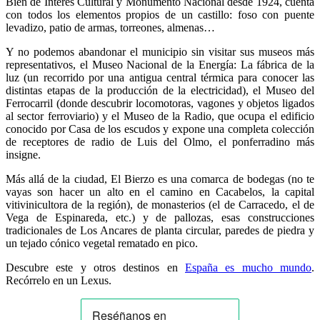
Bien de Interés Cultural y Monumento Nacional desde 1924, cuenta
con todos los elementos propios de un castillo: foso con puente
levadizo, patio de armas, torreones, almenas…
Y no podemos abandonar el municipio sin visitar sus museos más
representativos, el Museo Nacional de la Energía: La fábrica de la
luz (un recorrido por una antigua central térmica para conocer las
distintas etapas de la producción de la electricidad), el Museo del
Ferrocarril (donde descubrir locomotoras, vagones y objetos ligados
al sector ferroviario) y el Museo de la Radio, que ocupa el edificio
conocido por Casa de los escudos y expone una completa colección
de receptores de radio de Luis del Olmo, el ponferradino más
insigne.
Más allá de la ciudad, El Bierzo es una comarca de bodegas (no te
vayas son hacer un alto en el camino en Cacabelos, la capital
vitivinicultora de la región), de monasterios (el de Carracedo, el de
Vega de Espinareda, etc.) y de pallozas, esas construcciones
tradicionales de Los Ancares de planta circular, paredes de piedra y
un tejado cónico vegetal rematado en pico.
Descubre este y otros destinos en
España es mucho mundo
.
Recórrelo en un Lexus.