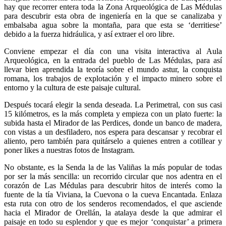
hay que recorrer entera toda la Zona Arqueológica de Las Médulas
para descubrir esta obra de ingeniería en la que se canalizaba y
embalsaba agua sobre la montaña, para que esta se ‘derritiese’
debido a la fuerza hidráulica, y así extraer el oro libre.
Conviene empezar el día con una visita interactiva al Aula
Arqueológica, en la entrada del pueblo de Las Médulas, para así
llevar bien aprendida la teoría sobre el mundo astur, la conquista
romana, los trabajos de explotación y el impacto minero sobre el
entorno y la cultura de este paisaje cultural.
Después tocará elegir la senda deseada. La Perimetral, con sus casi
15 kilómetros, es la más completa y empieza con un plato fuerte: la
subida hasta el Mirador de las Perdices, donde un banco de madera,
con vistas a un desfiladero, nos espera para descansar y recobrar el
aliento, pero también para quitárselo a quienes entren a cotillear y
poner likes a nuestras fotos de Instagram.
No obstante, es la Senda la de las Valiñas la más popular de todas
por ser la más sencilla: un recorrido circular que nos adentra en el
corazón de Las Médulas para descubrir hitos de interés como la
fuente de la tía Viviana, la Cuevona o la cueva Encantada. Enlaza
esta ruta con otro de los senderos recomendados, el que asciende
hacia el Mirador de Orellán, la atalaya desde la que admirar el
paisaje en todo su esplendor y que es mejor ‘conquistar’ a primera