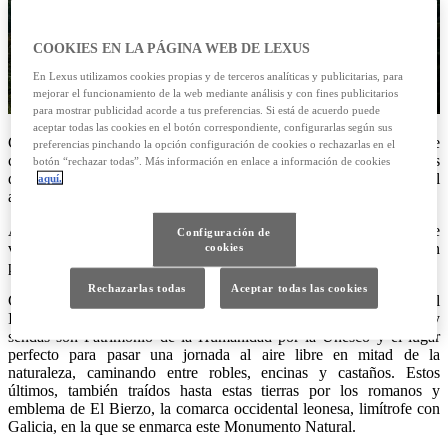
COOKIES EN LA PÁGINA WEB DE LEXUS
En Lexus utilizamos cookies propias y de terceros analíticas y publicitarias, para
mejorar el funcionamiento de la web mediante análisis y con fines publicitarios
para mostrar publicidad acorde a tus preferencias. Si está de acuerdo puede
aceptar todas las cookies en el botón correspondiente, configurarlas según sus
Cae el sol sobre Las Médulas. La luz, hipnótica, estalla fulgurante
preferencias pinchando la opción configuración de cookies o rechazarlas en el
contra los pináculos de arenisca roja de estas montañas leonesas
botón “rechazar todas”. Más información en enlace a información de cookies
desgarradas por los romanos para extraer oro hace más de dos mil
aquí.
años.
Arde la tierra, dejando ante nuestros ojos un espectáculo visual que
Configuración de
vale mucho más que aquel millón y medio de pepitas que sirvieron
cookies
para engordar las arcas de Roma en la época de Augusto.
Rechazarlas todas
Aceptar todas las cookies
Consideradas la mayor mina de oro a cielo abierto de todo el
Imperio Romano, hoy sus canales, grutas, barrancos, cuevas y
sendas son Patrimonio de la Humanidad por la Unesco y el lugar
perfecto para pasar una jornada al aire libre en mitad de la
naturaleza, caminando entre robles, encinas y castaños. Estos
últimos, también traídos hasta estas tierras por los romanos y
emblema de El Bierzo, la comarca occidental leonesa, limítrofe con
Galicia, en la que se enmarca este Monumento Natural.