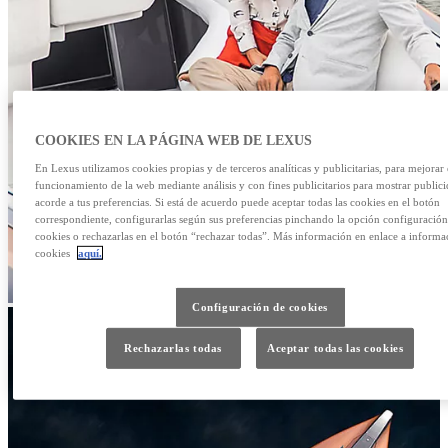
COOKIES EN LA PÁGINA WEB DE LEXUS
En Lexus utilizamos cookies propias y de terceros analíticas y publicitarias, para mejorar 
funcionamiento de la web mediante análisis y con fines publicitarios para mostrar public
acorde a tus preferencias. Si está de acuerdo puede aceptar todas las cookies en el botón
correspondiente, configurarlas según sus preferencias pinchando la opción configuración
cookies o rechazarlas en el botón “rechazar todas”. Más información en enlace a informa
cookies
aquí.
Configuración de cookies
Rechazarlas todas
Aceptar todas las cookies