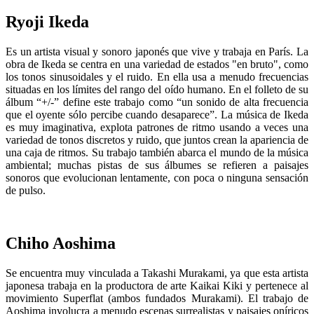
Ryoji Ikeda
Es un artista visual y sonoro japonés que vive y trabaja en París. La
obra de Ikeda se centra en una variedad de estados "en bruto", como
los tonos sinusoidales y el ruido. En ella usa a menudo frecuencias
situadas en los límites del rango del oído humano. En el folleto de su
álbum “+/-” define este trabajo como “un sonido de alta frecuencia
que el oyente sólo percibe cuando desaparece”. La música de Ikeda
es muy imaginativa, explota patrones de ritmo usando a veces una
variedad de tonos discretos y ruido, que juntos crean la apariencia de
una caja de ritmos. Su trabajo también abarca el mundo de la música
ambiental; muchas pistas de sus álbumes se refieren a paisajes
sonoros que evolucionan lentamente, con poca o ninguna sensación
de pulso.
Chiho Aoshima
Se encuentra muy vinculada a Takashi Murakami, ya que esta artista
japonesa trabaja en la productora de arte Kaikai Kiki y pertenece al
movimiento Superflat (ambos fundados Murakami). El trabajo de
Aoshima involucra a menudo escenas surrealistas y paisajes oníricos