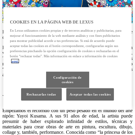
COOKIES EN LA PÁGINA WEB DE LEXUS
En Lexus utilizamos cookies propias y de terceros analíticas y publicitarias, para
Repasamos cinco artistas japoneses contemporáneos mundialmente
mejorar el funcionamiento de la web mediante análisis y con fines publicitarios
conocidos.
para mostrar publicidad acorde a tus preferencias. Si está de acuerdo puede
aceptar todas las cookies en el botón correspondiente, configurarlas según sus
Es imposible entender el panorama artístico contemporáneo sin
preferencias pinchando la opción configuración de cookies o rechazarlas en el
volver la vista a Japón, fuente evidente de inspiración del arte actual.
botón “rechazar todas”. Más información en enlace a información de cookies
Takashi Murakami es quizá el más internacional de los artistas vivos
aquí.
nipones y reconocido fundador del movimiento postmoderno
“Suerperflat”. Pero el arte japonés contemporáneo va mucho más
allá.
Configuración de
cookies
Rechazarlas todas
Aceptar todas las cookies
Yayoi Kusama
Empezamos el recorrido con un peso pesado en el mundo del arte
nipón: Yayoi Kusama. A sus 91 años de edad, la artista puede
presumir de haber explorado infinidad de estilos, técnicas y
materiales para crear obras de arte en pintura, escultura, dibujo,
collage y, también, performance. Conocida como “la princesa de los