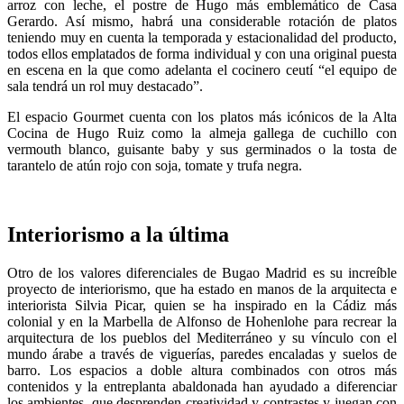
arroz con leche, el postre de Hugo más emblemático de Casa
Gerardo. Así mismo, habrá una considerable rotación de platos
teniendo muy en cuenta la temporada y estacionalidad del producto,
todos ellos emplatados de forma individual y con una original puesta
en escena en la que como adelanta el cocinero ceutí “el equipo de
sala tendrá un rol muy destacado”.
El espacio Gourmet cuenta con los platos más icónicos de la Alta
Cocina de Hugo Ruiz como la almeja gallega de cuchillo con
vermouth blanco, guisante baby y sus germinados o la tosta de
tarantelo de atún rojo con soja, tomate y trufa negra.
Interiorismo a la última
Otro de los valores diferenciales de Bugao Madrid es su increíble
proyecto de interiorismo, que ha estado en manos de la arquitecta e
interiorista Silvia Picar, quien se ha inspirado en la Cádiz más
colonial y en la Marbella de Alfonso de Hohenlohe para recrear la
arquitectura de los pueblos del Mediterráneo y su vínculo con el
mundo árabe a través de viguerías, paredes encaladas y suelos de
barro. Los espacios a doble altura combinados con otros más
contenidos y la entreplanta abaldonada han ayudado a diferenciar
los ambientes, que desprenden creatividad y contrastes y juegan con