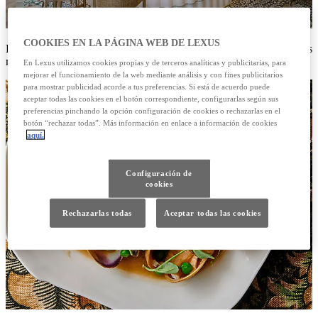
COOKIES EN LA PÁGINA WEB DE LEXUS
Hugo Ruiz desembarca en Madrid el sabor de sus particulares
recetas con la apertura de Bugao.
En Lexus utilizamos cookies propias y de terceros analíticas y publicitarias, para
mejorar el funcionamiento de la web mediante análisis y con fines publicitarios
para mostrar publicidad acorde a tus preferencias. Si está de acuerdo puede
aceptar todas las cookies en el botón correspondiente, configurarlas según sus
preferencias pinchando la opción configuración de cookies o rechazarlas en el
botón “rechazar todas”. Más información en enlace a información de cookies
aquí.
Configuración de
cookies
Rechazarlas todas
Aceptar todas las cookies