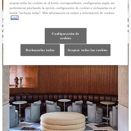
aceptar todas las cookies en el botón correspondiente, configurarlas según sus
preferencias pinchando la opción configuración de cookies o rechazarlas en el
botón “rechazar todas”. Más información en enlace a información de cookies
aquí.
Sí, porque ahora, esa letra del alfabeto ya está vinculada a la capital
de Italia. ¿Cómo? En forma de hotel a través de la cadena W, que ha
elegido Roma para estrenarse allí. Y están destinados a hacerse aún
Configuración de
más eternos uno al otro.
cookies
Rechazarlas todas
Aceptar todas las cookies