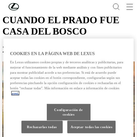
Skip to Main Content
(Press Enter)
CUANDO EL PRADO FUE
CASA DEL BOSCO
23 /05 / 2016
COOKIES EN LA PÁGINA WEB DE LEXUS
En Lexus utilizamos cookies propias y de terceros analíticas y publicitarias, para
mejorar el funcionamiento de la web mediante análisis y con fines publicitarios
para mostrar publicidad acorde a tus preferencias. Si está de acuerdo puede
aceptar todas las cookies en el botón correspondiente, configurarlas según sus
preferencias pinchando la opción configuración de cookies o rechazarlas en el
botón “rechazar todas”. Más información en enlace a información de cookies
aquí.
Configuración de
cookies
Rechazarlas todas
Aceptar todas las cookies