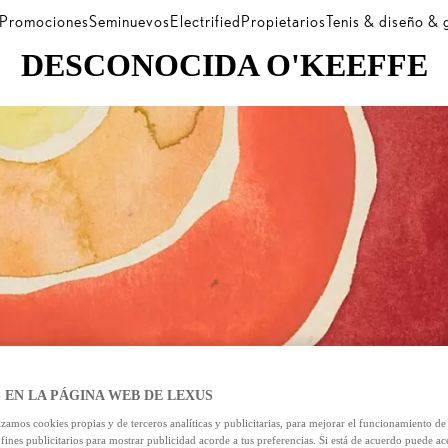
Promociones
Seminuevos
Electrified
Propietarios
Tenis & diseño &
DESCONOCIDA O'KEEFFE
 EN LA PÁGINA WEB DE LEXUS
izamos cookies propias y de terceros analíticas y publicitarias, para mejorar el funcionamiento d
 fines publicitarios para mostrar publicidad acorde a tus preferencias. Si está de acuerdo puede ac