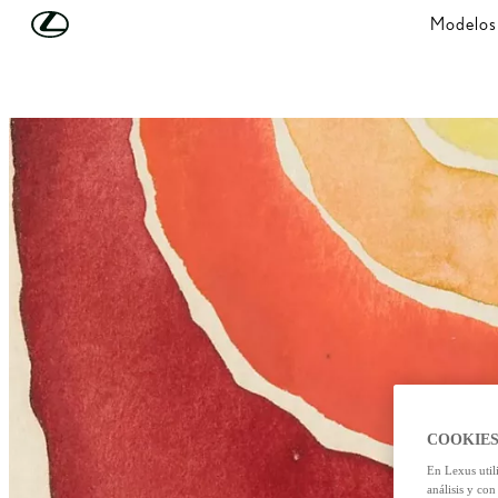
Skip to Main Content
(Press Enter)
Modelos
COOKIES
En Lexus util
análisis y con