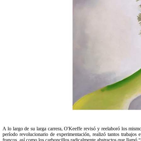
A lo largo de su larga carrera, O'Keeffe revisó y reelaboró los mism
período revolucionario de experimentación, realizó tantos trabajos
francos, así como los carboncillos radicalmente abstractos que llamó “