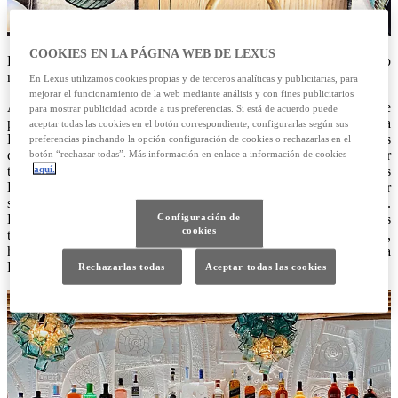
COOKIES EN LA PÁGINA WEB DE LEXUS
El baile popular típico de las islas baleares da nombre a este nuevo
restaurante situado en Formentera.
En Lexus utilizamos cookies propias y de terceros analíticas y publicitarias, para
mejorar el funcionamiento de la web mediante análisis y con fines publicitarios
Además de ser un palo del flamenco, el fandango es un baile
para mostrar publicidad acorde a tus preferencias. Si está de acuerdo puede
popular típico de las Baleares y de distintos países de América
aceptar todas las cookies en el botón correspondiente, configurarlas según sus
Latina, un mismo nombre para pasos, movimientos y ritmos
preferencias pinchando la opción configuración de cookies o rechazarlas en el
diferentes, nacidos del carácter de cada lugar. Este baile, forjado por
botón “rechazar todas”. Más información en enlace a información de cookies
aquí.
tantas influencias, representa a la perfección la historia de las Islas
Baleares, donde el cruce de culturas ha sido esencial para conformar
su carácter. Y esa mezcla cobra especial importancia en Formentera.
Configuración de
La isla no se entendería hoy sin la inusual amalgama de las
cookies
tradiciones payesas y el espíritu libre de ‘els peluts’ (los peludos),
hippies y viajeros que, hace ya medio siglo, comenzaron a llegar a
Formentera para dejar huella sin alterar la pureza y energía isleñas.
Rechazarlas todas
Aceptar todas las cookies