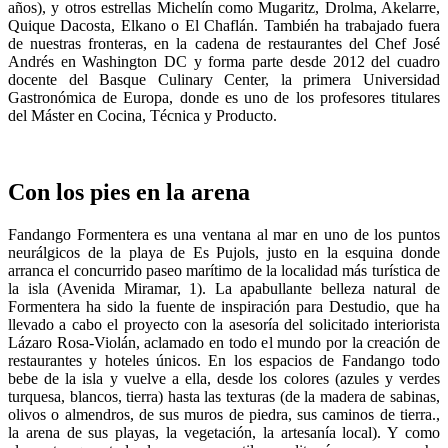
años), y otros estrellas Michelín como Mugaritz, Drolma, Akelarre,
Quique Dacosta, Elkano o El Chaflán. También ha trabajado fuera
de nuestras fronteras, en la cadena de restaurantes del Chef José
Andrés en Washington DC y forma parte desde 2012 del cuadro
docente del Basque Culinary Center, la primera Universidad
Gastronómica de Europa, donde es uno de los profesores titulares
del Máster en Cocina, Técnica y Producto.
Con los pies en la arena
Fandango Formentera es una ventana al mar en uno de los puntos
neurálgicos de la playa de Es Pujols, justo en la esquina donde
arranca el concurrido paseo marítimo de la localidad más turística de
la isla (Avenida Miramar, 1). La apabullante belleza natural de
Formentera ha sido la fuente de inspiración para Destudio, que ha
llevado a cabo el proyecto con la asesoría del solicitado interiorista
Lázaro Rosa-Violán, aclamado en todo el mundo por la creación de
restaurantes y hoteles únicos. En los espacios de Fandango todo
bebe de la isla y vuelve a ella, desde los colores (azules y verdes
turquesa, blancos, tierra) hasta las texturas (de la madera de sabinas,
olivos o almendros, de sus muros de piedra, sus caminos de tierra.,
la arena de sus playas, la vegetación, la artesanía local). Y como