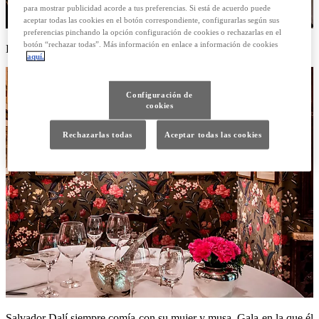
para mostrar publicidad acorde a tus preferencias. Si está de acuerdo puede
aceptar todas las cookies en el botón correspondiente, configurarlas según sus
preferencias pinchando la opción configuración de cookies o rechazarlas en el
botón “rechazar todas”. Más información en enlace a información de cookies
Los reservados “a medida” del mítico restaurante madrileño.
aquí.
Configuración de
cookies
Rechazarlas todas
Aceptar todas las cookies
Salvador Dalí siempre comía con su mujer y musa, Gala en la que él