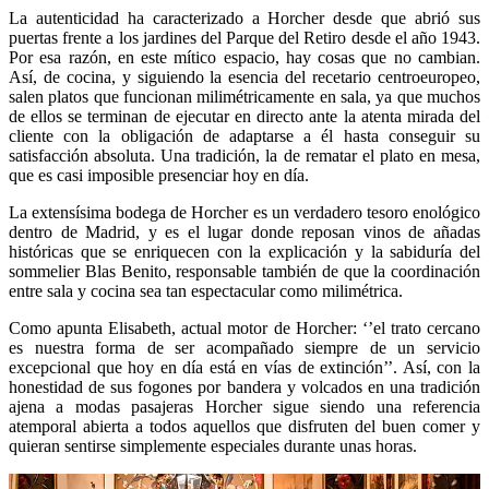
La autenticidad ha caracterizado a Horcher desde que abrió sus
puertas frente a los jardines del Parque del Retiro desde el año 1943.
Por esa razón, en este mítico espacio, hay cosas que no cambian.
Así, de cocina, y siguiendo la esencia del recetario centroeuropeo,
salen platos que funcionan milimétricamente en sala, ya que muchos
de ellos se terminan de ejecutar en directo ante la atenta mirada del
cliente con la obligación de adaptarse a él hasta conseguir su
satisfacción absoluta. Una tradición, la de rematar el plato en mesa,
que es casi imposible presenciar hoy en día.
La extensísima bodega de Horcher es un verdadero tesoro enológico
dentro de Madrid, y es el lugar donde reposan vinos de añadas
históricas que se enriquecen con la explicación y la sabiduría del
sommelier Blas Benito, responsable también de que la coordinación
entre sala y cocina sea tan espectacular como milimétrica.
Como apunta Elisabeth, actual motor de Horcher: ‘’el trato cercano
es nuestra forma de ser acompañado siempre de un servicio
excepcional que hoy en día está en vías de extinción’’. Así, con la
honestidad de sus fogones por bandera y volcados en una tradición
ajena a modas pasajeras Horcher sigue siendo una referencia
atemporal abierta a todos aquellos que disfruten del buen comer y
quieran sentirse simplemente especiales durante unas horas.