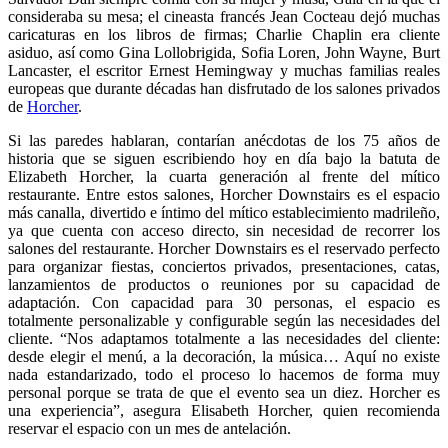
consideraba su mesa; el cineasta francés Jean Cocteau dejó muchas
caricaturas en los libros de firmas; Charlie Chaplin era cliente
asiduo, así como Gina Lollobrigida, Sofia Loren, John Wayne, Burt
Lancaster, el escritor Ernest Hemingway y muchas familias reales
europeas que durante décadas han disfrutado de los salones privados
de
Horcher
.
Si las paredes hablaran, contarían anécdotas de los 75 años de
historia que se siguen escribiendo hoy en día bajo la batuta de
Elizabeth Horcher, la cuarta generación al frente del mítico
restaurante. Entre estos salones, Horcher Downstairs es el espacio
más canalla, divertido e íntimo del mítico establecimiento madrileño,
ya que cuenta con acceso directo, sin necesidad de recorrer los
salones del restaurante. Horcher Downstairs es el reservado perfecto
para organizar fiestas, conciertos privados, presentaciones, catas,
lanzamientos de productos o reuniones por su capacidad de
adaptación. Con capacidad para 30 personas, el espacio es
totalmente personalizable y configurable según las necesidades del
cliente. “Nos adaptamos totalmente a las necesidades del cliente:
desde elegir el menú, a la decoración, la música… Aquí no existe
nada estandarizado, todo el proceso lo hacemos de forma muy
personal porque se trata de que el evento sea un diez. Horcher es
una experiencia”, asegura Elisabeth Horcher, quien recomienda
reservar el espacio con un mes de antelación.