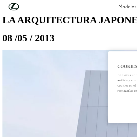
Skip to Main Content
(Press Enter)
Modelos
LA ARQUITECTURA JAPON
08 /05 / 2013
COOKIES
En Lexus util
análisis y con
cookies en el
rechazarlas e