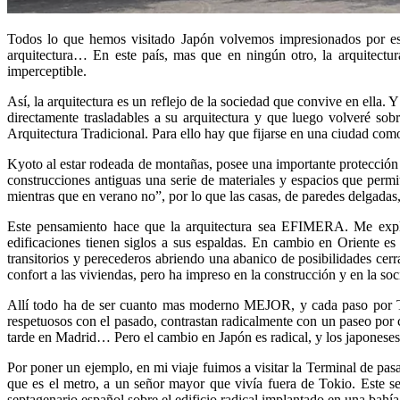
Todos lo que hemos visitado Japón volvemos impresionados por ese 
arquitectura… En este país, mas que en ningún otro, la arquitectur
imperceptible.
Así, la arquitectura es un reflejo de la sociedad que convive en ella. 
directamente trasladables a su arquitectura y que luego volveré so
Arquitectura Tradicional. Para ello hay que fijarse en una ciudad como
Kyoto al estar rodeada de montañas, posee una importante protección f
construcciones antiguas una serie de materiales y espacios que permi
mientras que en verano no”, por lo que las casas, de paredes delgadas, 
Este pensamiento hace que la arquitectura sea EFIMERA. Me explic
edificaciones tienen siglos a sus espaldas. En cambio en Oriente es 
transitorios y perecederos abriendo una abanico de posibilidades cerr
confort a las viviendas, pero ha impreso en la construcción y en la so
Allí todo ha de ser cuanto mas moderno MEJOR, y cada paso por Toki
respetuosos con el pasado, contrastan radicalmente con un paseo por c
tarde en Madrid… Pero el cambio en Japón es radical, y los japoneses 
Por poner un ejemplo, en mi viaje fuimos a visitar la Terminal de pa
que es el metro, a un señor mayor que vivía fuera de Tokio. Este
septagenario español sobre el edificio radical implantado en una bahía.