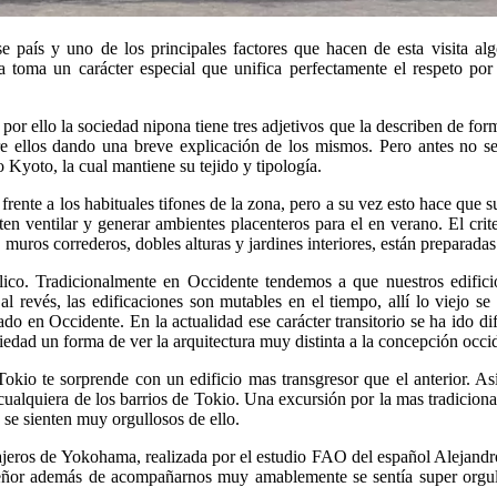
país y uno de los principales factores que hacen de esta visita al
a toma un carácter especial que unifica perfectamente el respeto por
Y por ello la sociedad nipona tiene tres adjetivos que la describen de for
bre ellos dando una breve explicación de los mismos. Pero antes no se
 Kyoto, la cual mantiene su tejido y tipología.
rente a los habituales tifones de la zona, pero a su vez esto hace que 
ten ventilar y generar ambientes placenteros para el en verano. El cr
muros correderos, dobles alturas y jardines interiores, están preparadas
o. Tradicionalmente en Occidente tendemos a que nuestros edificio
al revés, las edificaciones son mutables en el tiempo, allí lo viejo se
ado en Occidente. En la actualidad ese carácter transitorio se ha ido di
ciedad un forma de ver la arquitectura muy distinta a la concepción occid
o te sorprende con un edificio mas transgresor que el anterior. Así
ualquiera de los barrios de Tokio. Una excursión por la mas tradiciona
se sienten muy orgullosos de ello.
sajeros de Yokohama, realizada por el estudio FAO del español Alejandro
 señor además de acompañarnos muy amablemente se sentía super orgu
..