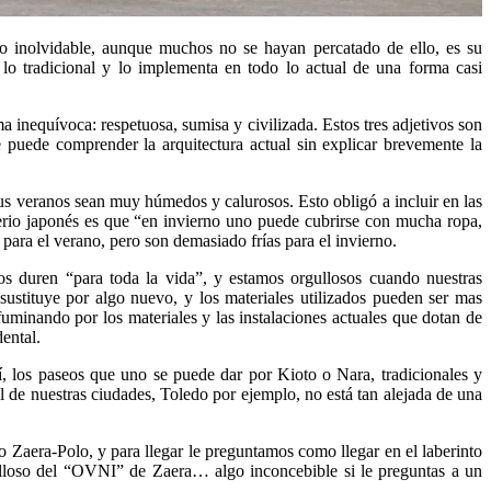
go inolvidable, aunque muchos no se hayan percatado de ello, es su
 lo tradicional y lo implementa en todo lo actual de una forma casi
ma inequívoca: respetuosa, sumisa y civilizada. Estos tres adjetivos son
 puede comprender la arquitectura actual sin explicar brevemente la
sus veranos sean muy húmedos y calurosos. Esto obligó a incluir en las
iterio japonés es que “en invierno uno puede cubrirse con mucha ropa,
 para el verano, pero son demasiado frías para el invierno.
s duren “para toda la vida”, y estamos orgullosos cuando nuestras
 sustituye por algo nuevo, y los materiales utilizados pueden ser mas
fuminando por los materiales y las instalaciones actuales que dotan de
ental.
, los paseos que uno se puede dar por Kioto o Nara, tradicionales y
l de nuestras ciudades, Toledo por ejemplo, no está tan alejada de una
 Zaera-Polo, y para llegar le preguntamos como llegar en el laberinto
lloso del “OVNI” de Zaera… algo inconcebible si le preguntas a un