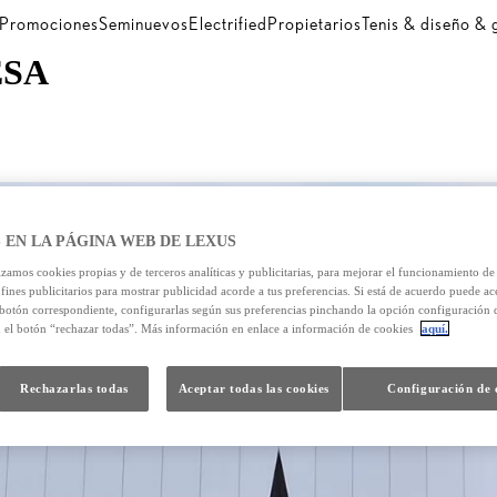
Promociones
Seminuevos
Electrified
Propietarios
Tenis & diseño &
ESA
 EN LA PÁGINA WEB DE LEXUS
izamos cookies propias y de terceros analíticas y publicitarias, para mejorar el funcionamiento d
 fines publicitarios para mostrar publicidad acorde a tus preferencias. Si está de acuerdo puede ac
 botón correspondiente, configurarlas según sus preferencias pinchando la opción configuración 
n el botón “rechazar todas”. Más información en enlace a información de cookies
aquí.
Rechazarlas todas
Aceptar todas las cookies
Configuración de 