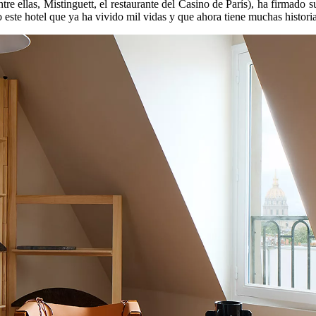
tre ellas, Mistinguett, el restaurante del Casino de París), ha firmado s
 este hotel que ya ha vivido mil vidas y que ahora tiene muchas historia