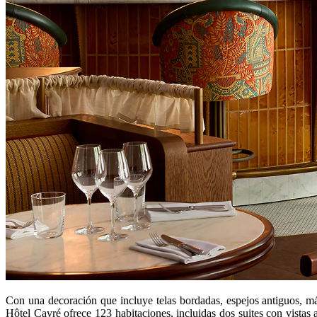
Con una decoración que incluye telas bordadas, espejos antiguos, m
Hôtel Cayré ofrece 123 habitaciones, incluidas dos suites con vistas a