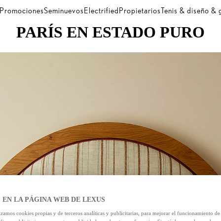
Promociones
Seminuevos
Electrified
Propietarios
Tenis & diseño &
PARÍS EN ESTADO PURO
 EN LA PÁGINA WEB DE LEXUS
izamos cookies propias y de terceros analíticas y publicitarias, para mejorar el funcionamiento d