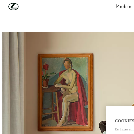
Skip to Main Content
(Press Enter)
Modelos
COOKIES
En Lexus util