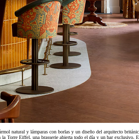
ármol natural y lámparas con borlas y un diseño del arquitecto britá
 la Torre Eiffel, una brasserie abierta todo el día y un bar exclusivo. E