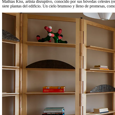
Mathias Kiss, artista disruptivo, conocido por sus bóvedas celestes (en
siete plantas del edificio. Un cielo brumoso y lleno de promesas, como