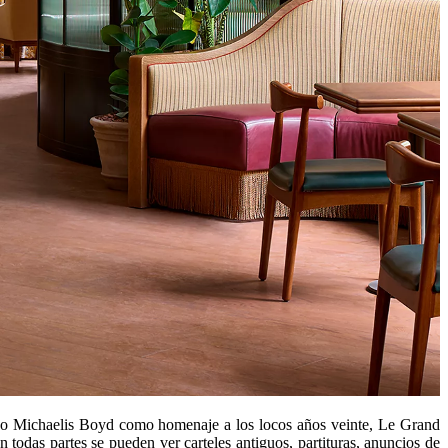
nico Michaelis Boyd como homenaje a los locos años veinte, Le Grand
n todas partes se pueden ver carteles antiguos, partituras, anuncios de